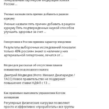
генеральным партнером Федерации хоккея
России …
Ученые назвали пять причин добавить в рацион
куркуму
Ученые назвали пять причин добавить в рацион
куркуму Пять подтвержденных наукой способов
улучшить здоровье за счет …
Гипертония в России приняла характер эпидемии
Результаты выборочных исследований показали:
только 48% россиян знают о наличии у них
артериальной гипертонии, лечатся от …
Медведев рассказал об отсутствии планов
повышения подоходного налога
Дмитрий Медведев (Фото: Михаил Джапаридзе /
ТАСС) Новое правительство не поддержит
повышение ставки НДФЛ с 13 …
Как правильно выполнять упражнения Кегеля
женщинам
Регулярные физические нагрузки позволяют
просто и эффективно «проработать» все группы