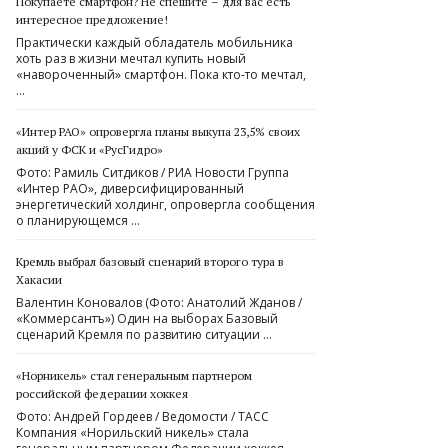
Покупаете смартфон? Не спешите – для вас есть
интересное предложение!
Практически каждый обладатель мобильника
хоть раз в жизни мечтал купить новый
«навороченный» смартфон. Пока кто-то мечтал,
…
«Интер РАО» опровергла планы выкупа 23,5% своих
акций у ФСК и «РусГидро»
Фото: Рамиль Ситдиков / РИА Новости Группа
«Интер РАО», диверсифицированный
энергетический холдинг, опровергла сообщения
о планирующемся …
Кремль выбрал базовый сценарий второго тура в
Хакасии
Валентин Коновалов (Фото: Анатолий Жданов /
«Коммерсантъ») Один на выборах Базовый
сценарий Кремля по развитию ситуации …
«Норникель» стал генеральным партнером
российской федерации хоккея
Фото: Андрей Гордеев / Ведомости / ТАСС
Компания «Норильский никель» стала