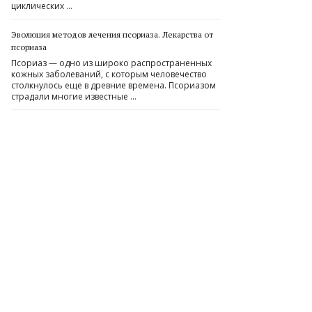
циклических …
Эволюция методов лечения псориаза. Лекарства от
псориаза
Псориаз — одно из широко распространенных
кожных заболеваний, с которым человечество
столкнулось еще в древние времена. Псориазом
страдали многие известные …