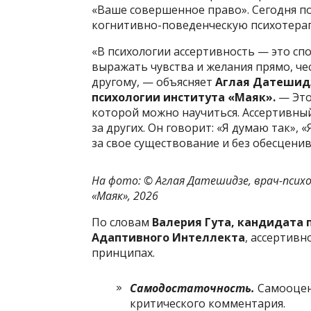
«Ваше совершенное право». Сегодня п
когнитивно-поведенческую психотера
«В психологии ассертивность — это сп
выражать чувства и желания прямо, че
другому, — объясняет
Аглая Датешидз
психологии института «Маяк».
— Это
которой можно научиться. Ассертивный 
за других. Он говорит: «Я думаю так», 
за свое существование и без обесценив
На фото: ©
Аглая Датешидзе, врач-пси
«Маяк», 2026
По словам
Валерия Гута, кандидата 
Адаптивного Интеллекта
, ассертивн
принципах.
Самодостаточность.
Самооценк
критического комментария.