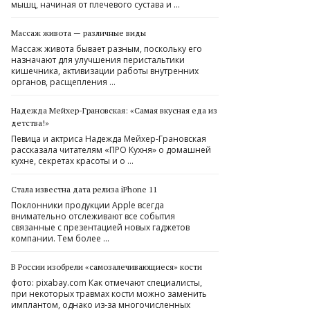
мышц, начиная от плечевого сустава и …
Массаж живота — различные виды
Массаж живота бывает разным, поскольку его
назначают для улучшения перистальтики
кишечника, активизации работы внутренних
органов, расщепления …
Надежда Мейхер-Грановская: «Самая вкусная еда из
детства!»
Певица и актриса Надежда Мейхер-Грановская
рассказала читателям «ПРО Кухня» о домашней
кухне, секретах красоты и о …
Стала известна дата релиза iPhone 11
Поклонники продукции Apple всегда
внимательно отслеживают все события
связанные с презентацией новых гаджетов
компании. Тем более …
В России изобрели «самозалечивающиеся» кости
фото: pixabay.com Как отмечают специалисты,
при некоторых травмах кости можно заменить
имплантом, однако из-за многочисленных