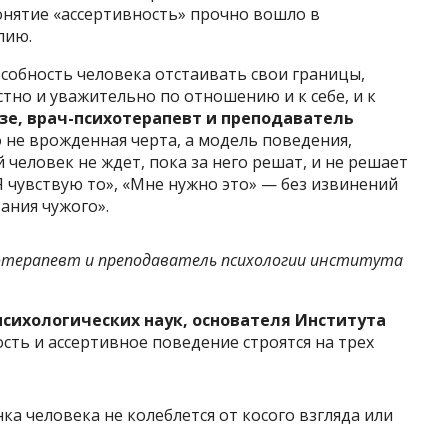
онятие «ассертивность» прочно вошло в
пию.
особность человека отстаивать свои границы,
стно и уважительно по отношению и к себе, и к
е, врач-психотерапевт и преподаватель
 не врожденная черта, а модель поведения,
человек не ждет, пока за него решат, и не решает
«Я чувствую то», «Мне нужно это» — без извинений
ания чужого».
хотерапевт и преподаватель психологии института
психологических наук, основателя Института
ость и ассертивное поведение строятся на трех
а человека не колеблется от косого взгляда или