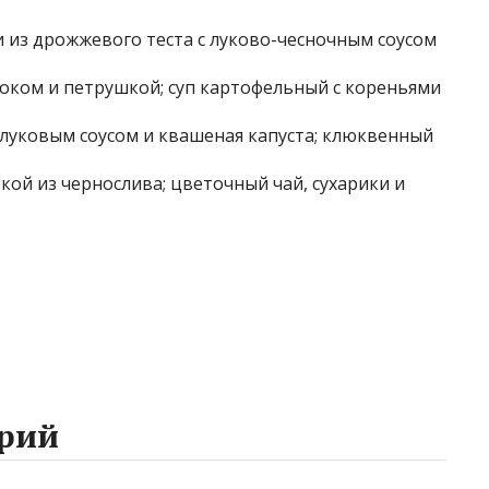
и из дрожжевого теста с луково-чесночным соусом
сноком и петрушкой; суп картофельный с кореньями
 луковым соусом и квашеная капуста; клюквенный
вкой из чернослива; цветочный чай, сухарики и
рий