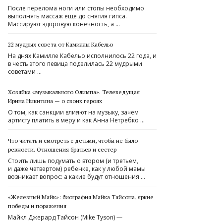
После перелома ноги или стопы необходимо
выполнять массаж еще до снятия гипса.
Массируют здоровую конечность, а …
22 мудрых совета от Камиллы Кабельо
На днях Камилле Кабельо исполнилось 22 года, и
в честь этого певица поделилась 22 мудрыми
советами …
Хозяйка «музыкального Олимпа». Телеведущая
Ирина Никитина — о своих героях
О том, как санкции влияют на музыку, зачем
артисту платить в меру и как Анна Нетребко …
Что читать и смотреть с детьми, чтобы не было
ревности. Отношения братьев и сестер
Стоить лишь подумать о втором (и третьем,
и даже четвертом) ребенке, как у любой мамы
возникает вопрос: а какие будут отношения …
«Железный Майк»: биография Майка Тайсона, яркие
победы и поражения
Майкл Джерард Тайсон (Mike Tyson) —