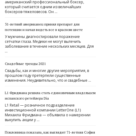
американский профессиональный боксер,
который считается одним из величайших
боксеров-тяжеловесов. Он …
31-летний американец принял препарат для
потенции и начал видеть все в красном цвете
У мужчины диагностировали поражение
сетчатки глаза. Медики не могут вылечить
заболевание в течение нескольких месяцев. Для
…
Свадебные тренды 2021
Свадьбы, как и многие другие мероприятия, в
прошлом году претерпели существенные
изменения. Неудивительно, что и свадебные …
L1 Фридмана решила стать единоличным владельцем
испанского ретейлера Dia
L1 Retail — розничное подразделение
инвестиционной компании LetterOne (L1)
Михаила Фридмана — объявила о намерении
выкупить акции у …
Поклонница показала, как выглядит 71-летняя София