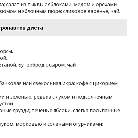
 салат из тыквы с яблоками, медом и орехами.
изюмом и яблочным пюре; сливовое варенье, чай.
тронавтов диета
орсы.
ой.
таной. Бутерброд с сыром, чай.
абачковая или свекольная икра; кофе с цикорием
ми и зеленью; редька с луком и подсолнечным
устой.
ные грузди; печеные яблоки, слегка посыпанные
 луком, морковью и солеными огурчиками;