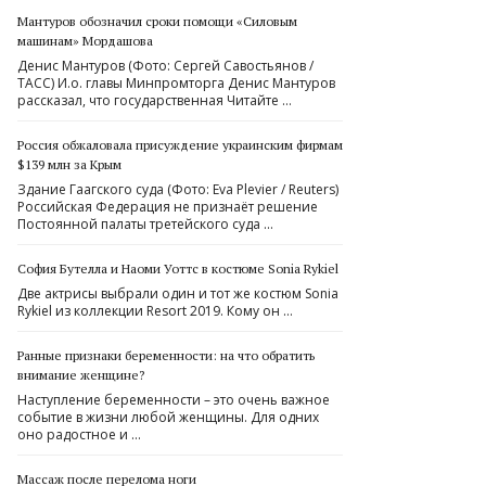
Мантуров обозначил сроки помощи «Силовым
машинам» Мордашова
Денис Мантуров (Фото: Сергей Савостьянов /
ТАСС) И.о. главы Минпромторга Денис Мантуров
рассказал, что государственная Читайте …
Россия обжаловала присуждение украинским фирмам
$139 млн за Крым
Здание Гаагского суда (Фото: Eva Plevier / Reuters)
Российская Федерация не признаёт решение
Постоянной палаты третейского суда …
София Бутелла и Наоми Уоттс в костюме Sonia Rykiel
Две актрисы выбрали один и тот же костюм Sonia
Rykiel из коллекции Resort 2019. Кому он …
Ранные признаки беременности: на что обратить
внимание женщине?
Наступление беременности – это очень важное
событие в жизни любой женщины. Для одних
оно радостное и …
Массаж после перелома ноги