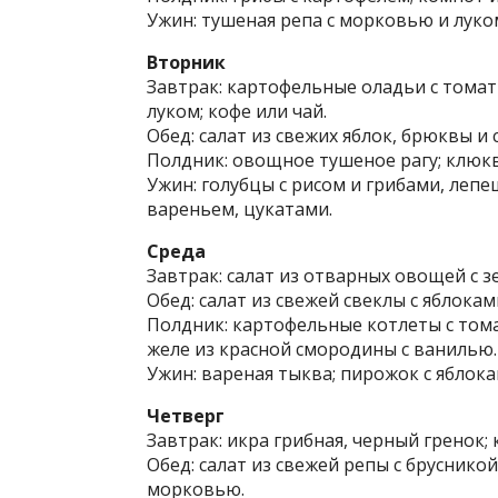
Ужин: тушеная репа с морковью и луком
Вторник
Завтрак: картофельные оладьи с томат
луком; кофе или чай.
Обед: салат из свежих яблок, брюквы и 
Полдник: овощное тушеное рагу; клюк
Ужин: голубцы с рисом и грибами, лепе
вареньем, цукатами.
Среда
Завтрак: салат из отварных овощей с з
Обед: салат из свежей свеклы с яблокам
Полдник: картофельные котлеты с тома
желе из красной смородины с ванилью.
Ужин: вареная тыква; пирожок с яблока
Четверг
Завтрак: икра грибная, черный гренок; 
Обед: салат из свежей репы с бруснико
морковью.