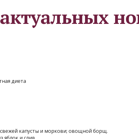
 актуальных но
тная диета
из свежей капусты и моркови; овощной борщ.
 яблок и слив.