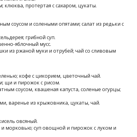
; клюква, протертая с сахаром, цукаты.
ным соусом и солеными опятами; салат из редьки с
сельдерея; грибной суп.
венно-яблочный мусс.
шки из ржаной муки и отрубей; чай со сливовым
еленью; кофе с цикорием, цветочный чай.
и; щи и пирожок с рисом.
тным соусом, квашеная капуста, соленые огурцы;
ми, варенье из крыжовника, цукаты, чай.
кисель овсяный.
й и морковью; суп овощной и пирожок с луком и