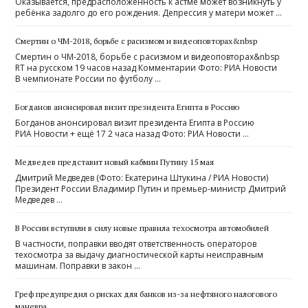
Оказывается, предрасположенность к астме может возникнуть у
ребёнка задолго до его рождения. Депрессия у матери может …
Смертин о ЧМ-2018, борьбе с расизмом и видеоповторах&nbsp
Смертин о ЧМ-2018, борьбе с расизмом и видеоповторах&nbsp
RT на русском 19 часов назад Комментарии Фото: РИА Новости
В чемпионате России по футболу …
Богданов анонсировал визит президента Египта в Россию
Богданов анонсировал визит президента Египта в Россию
РИА Новости + ещё 17 2 часа назад Фото: РИА Новости …
Медведев представит новый кабмин Путину 15 мая
Дмитрий Медведев (Фото: Екатерина Штукина / РИА Новости)
Президент России Владимир Путин и премьер-министр Дмитрий
Медведев …
В России вступили в силу новые правила техосмотра автомобилей
В частности, поправки вводят ответственность операторов
техосмотра за выдачу диагностической карты неисправным
машинам. Поправки в закон …
Греф предупредил о рисках для банков из-за нефтяного налогового
маневра