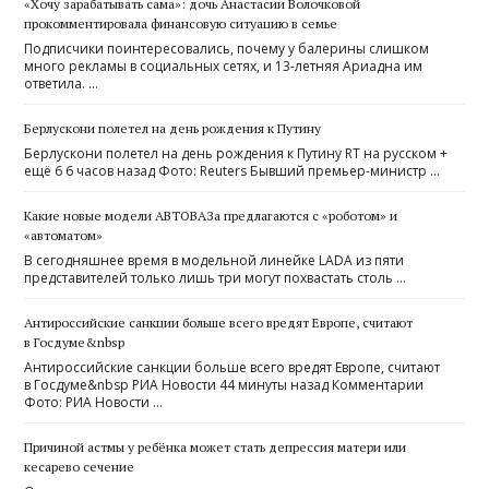
«Хочу зарабатывать сама»: дочь Анастасии Волочковой
прокомментировала финансовую ситуацию в семье
Подписчики поинтересовались, почему у балерины слишком
много рекламы в социальных сетях, и 13-летняя Ариадна им
ответила. …
Берлускони полетел на день рождения к Путину
Берлускони полетел на день рождения к Путину RT на русском +
ещё 6 6 часов назад Фото: Reuters Бывший премьер-министр …
Какие новые модели АВТОВАЗа предлагаются с «роботом» и
«автоматом»
В сегодняшнее время в модельной линейке LADA из пяти
представителей только лишь три могут похвастать столь …
Антироссийские санкции больше всего вредят Европе, считают
в Госдуме&nbsp
Антироссийские санкции больше всего вредят Европе, считают
в Госдуме&nbsp РИА Новости 44 минуты назад Комментарии
Фото: РИА Новости …
Причиной астмы у ребёнка может стать депрессия матери или
кесарево сечение