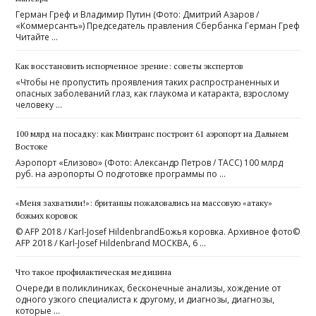
Герман Греф и Владимир Путин (Фото: Дмитрий Азаров /
«Коммерсантъ») ​Председатель правления Сбербанка Герман Греф
Читайте …
Как восстановить испорченное зрение: советы экспертов
«Чтобы не пропустить проявления таких распространенных и
опасных заболеваний глаз, как глаукома и катаракта, взрослому
человеку …
100 млрд на посадку: как Минтранс построит 61 аэропорт на Дальнем
Востоке
Аэропорт «Елизово» (Фото: Александр Петров / ТАСС) 100 млрд
руб. на аэропорты О подготовке программы по …
«Меня захватили!»: британцы пожаловались на массовую «атаку»
божьих коровок
© AFP 2018 / Karl-Josef HildenbrandБожья коровка. Архивное фото©
AFP 2018 / Karl-Josef Hildenbrand МОСКВА, 6 …
Что такое профилактическая медицина
Очереди в поликлиниках, бесконечные анализы, хождение от
одного узкого специалиста к другому, и диагнозы, диагнозы,
которые …