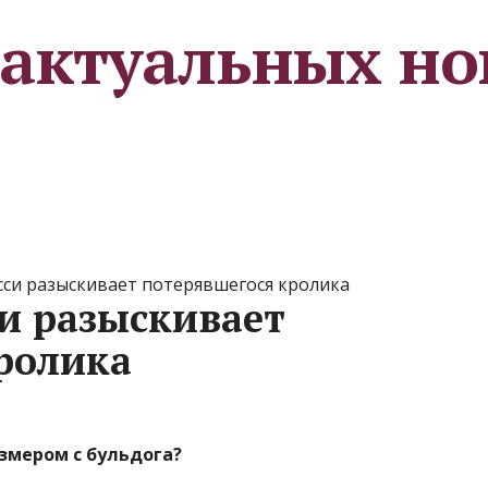
 актуальных но
сси разыскивает потерявшегося кролика
си разыскивает
ролика
змером с бульдога?