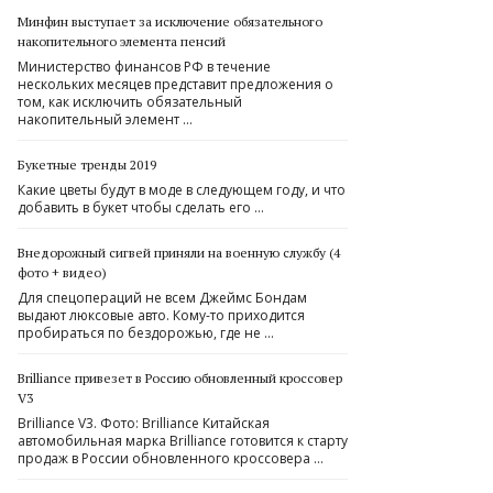
Минфин выступает за исключение обязательного
накопительного элемента пенсий
Министерство финансов РФ в течение
нескольких месяцев представит предложения о
том, как исключить обязательный
накопительный элемент …
Букетные тренды 2019
Какие цветы будут в моде в следующем году, и что
добавить в букет чтобы сделать его …
Внедорожный сигвей приняли на военную службу (4
фото + видео)
Для спецопераций не всем Джеймс Бондам
выдают люксовые авто. Кому-то приходится
пробираться по бездорожью, где не …
Brilliance привезет в Россию обновленный кроссовер
V3
Brilliance V3. Фото: Brilliance Китайская
автомобильная марка Brilliance готовится к старту
продаж в России обновленного кроссовера …