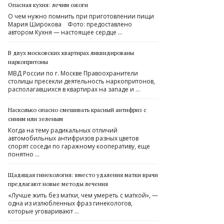
Опасная кухня: лечим ожоги
О чем нужно помнить при приготовлении пищи
Мария Широкова Фото: предоставлено
автором Кухня — настоящее сердце …
В двух московских квартирах ликвидированы
наркопритоны
МВД России по г. Москве Правоохранители
столицы пресекли деятельность наркопритонов,
располагавшихся в квартирах на западе и …
Насколько опасно смешивать красный антифриз с
синим или зеленым
Когда на тему радикальных отличий
автомобильных антифризов разных цветов
спорят соседи по гаражному кооперативу, еще
понятно …
Щадящая гинекология: вместо удаления матки врачи
предлагают новые методы лечения
«Лучше жить без матки, чем умереть с маткой», —
одна из излюбленных фраз гинекологов,
которые уговаривают …