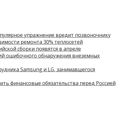
популярное упражнение вредит позвоночнику
димости ремонта 30% теплосетей
йской сборки появятся в апреле
рий ошибочного обнаружения внеземных
рудника Samsung и LG, занимавшегося
ть финансовые обязательства перед Россией