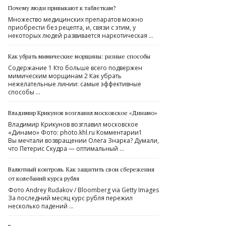
Почему люди привыкают к таблеткам?
Множество медицинских препаратов можно
приобрести без рецепта, и, связи с этим, у
некоторых людей развивается наркотическая …
Как убрать мимические морщины: разные способы
Содержание 1 Кто больше всего подвержен
мимическим морщинам 2 Как убрать
нежелательные линии: самые эффективные
способы …
Владимир Крикунов возглавил московское «Динамо»
Владимир Крикунов возглавил московское
«Динамо» Фото: photo.khl.ru Комментарии1
Вы мечтали возвращении Олега Знарка? Думали,
что Петерис Скудра — оптимальный …
Валютный контроль. Как защитить свои сбережения
от колебаний курса рубля
Фото Andrey Rudakov / Bloomberg via Getty Images
За последний месяц курс рубля пережил
несколько падений …