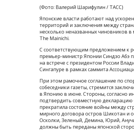
(Фото: Валерий Шарифулин / ТАСС)
Японские власти работают над ускоре
территорий и заключения между страна
несколько неназванных чиновников в 
The Mainichi.
С соответствующим предложением к ро
премьер-министр Японии Синдзо Абэ п
на встрече с президентом России Влад
Сингапуре в рамках саммита Ассоциаци
При этом рамочное соглашение по спо
собеседники газеты, стремится заключ
в Японию в июне. Стороны, согласно и
подтвердить совместную декларацию С
прекратила состояние войны между стр
мирного договора остров Шикотан и ос
Осколки, Зеленый, Демина, Юрий, Ануч
должны быть переданы японской сторо