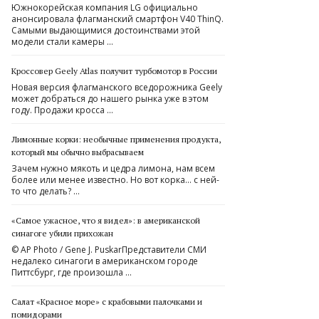
Южнокорейская компания LG официально
анонсировала флагманский смартфон V40 ThinQ.
Самыми выдающимися достоинствами этой
модели стали камеры …
Кроссовер Geely Atlas получит турбомотор в России
Новая версия флагманского вседорожника Geely
может добраться до нашего рынка уже в этом
году. Продажи кросса …
Лимонные корки: необычные применения продукта,
который мы обычно выбрасываем
Зачем нужно мякоть и цедра лимона, нам всем
более или менее известно. Но вот корка… с ней-
то что делать? …
«Самое ужасное, что я видел»: в американской
синагоге убили прихожан
© AP Photo / Gene J. PuskarПредставители СМИ
недалеко синагоги в американском городе
Питтсбург, где произошла …
Салат «Красное море» с крабовыми палочками и
помидорами