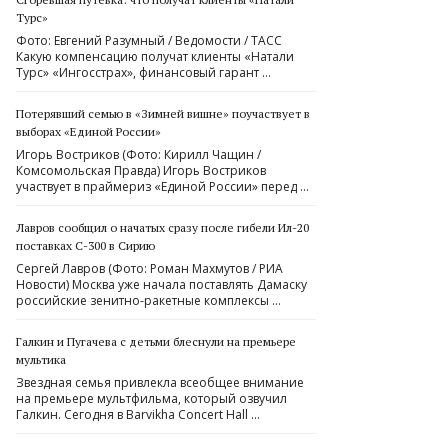
Турс»
Фото: Евгений Разумный / Ведомости / ТАСС
Какую компенсацию получат клиенты «Натали
Турс» «Ингосстрах», финансовый гарант …
Потерявший семью в «Зимней вишне» поучаствует в
выборах «Единой России»
Игорь Востриков (Фото: Кирилл Чащин /
Комсомольская Правда) Игорь Востриков
участвует в праймериз «Единой России» перед …
Лавров сообщил о начатых сразу после гибели Ил-20
поставках С-300 в Сирию
Сергей Лавров (Фото: Роман Махмутов / РИА
Новости) Москва уже начала поставлять Дамаску
российские зенитно-ракетные комплексы …
Галкин и Пугачева с детьми блеснули на премьере
мультика
Звездная семья привлекла всеобщее внимание
на премьере мультфильма, который озвучил
Галкин. Сегодня в Barvikha Concert Hall …