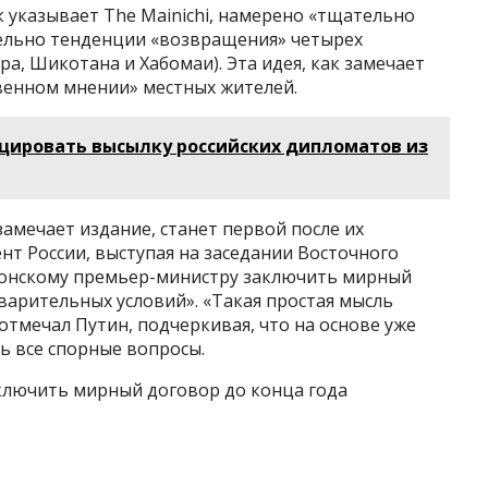
к указывает The Mainichi, намерено «тщательно
тельно тенденции «возвращения» четырех
а, Шикотана и Хабомаи). Эта идея, как замечает
твенном мнении» местных жителей.
оцировать высылку российских дипломатов из
 замечает издание, станет первой после их
нт России, выступая на заседании Восточного
понскому премьер-министру заключить мирный
дварительных условий». «Такая простая мысль
отмечал Путин, подчеркивая, что на основе уже
ь все спорные вопросы.
ключить мирный договор до конца года