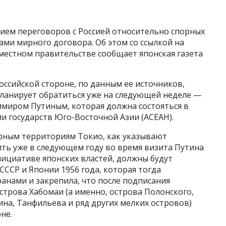
нием переговоров с Россией относительно спорных
ми мирного договора. Об этом со ссылкой на
местном правительстве сообщает японская газета
ссийской стороне, по данным ее источников,
ланирует обратиться уже на следующей неделе —
имиром Путиным, которая должна состояться в
и государств Юго-Восточной Азии (АСЕАН).
рным территориям Токио, как указывают
ить уже в следующем году во время визита Путина
нициативе японских властей, должны будут
ССР и Японии 1956 года, которая тогда
анами и закрепила, что после подписания
трова Хабомаи (а именно, острова Полонского,
ина, Танфильева и ряд других мелких островов)
не.