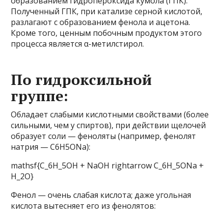
образованием гидропероксида кумола (ГПК).
Полученный ГПК, при катализе серной кислотой,
разлагают с образованием фенола и ацетона.
Кроме того, ценным побочным продуктом этого
процесса является α-метилстирол.
По гидроксильной
группе:
Обладает слабыми кислотными свойствами (более
сильными, чем у спиртов), при действии щелочей
образует соли — феноляты (например, фенолят
натрия — C6H5ONa):
mathsf{C_6H_5OH + NaOH rightarrow C_6H_5ONa +
H_2O}
Фенол — очень слабая кислота; даже угольная
кислота вытесняет его из фенолятов: