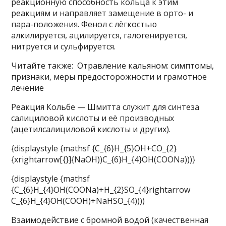
реакционную способность кольца к этим
реакциям и направляет замещение в орто- и
пара-положения. Фенол с лёгкостью
алкилируется, ацилируется, галогенируется,
нитруется и сульфируется.
Читайте также: Отравление кальяном: симптомы,
признаки, меры предосторожности и грамотное
лечение
Реакция Кольбе — Шмитта служит для синтеза
салициловой кислоты и её производных
(ацетилсалициловой кислоты и других).
{displaystyle {mathsf {C_{6}H_{5}OH+CO_{2}
{xrightarrow[{}]{NaOH))C_{6}H_{4}OH(COONa)))}
{displaystyle {mathsf
{C_{6}H_{4}OH(COONa)+H_{2}SO_{4}rightarrow
C_{6}H_{4}OH(COOH)+NaHSO_{4))))
Взаимодействие с бромной водой (качественная