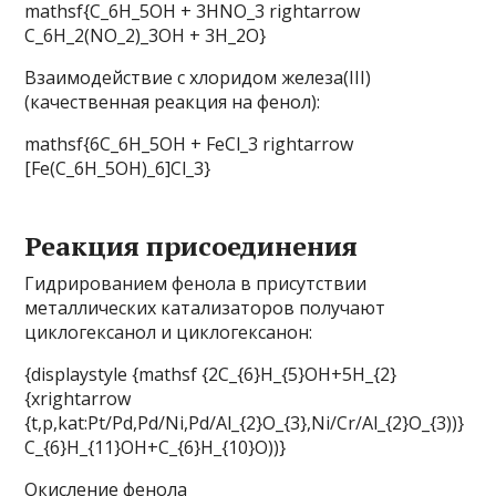
mathsf{C_6H_5OH + 3HNO_3 rightarrow
C_6H_2(NO_2)_3OH + 3H_2O}
Взаимодействие с хлоридом железа(III)
(качественная реакция на фенол):
mathsf{6C_6H_5OH + FeCl_3 rightarrow
[Fe(C_6H_5OH)_6]Cl_3}
Реакция присоединения
Гидрированием фенола в присутствии
металлических катализаторов получают
циклогексанол и циклогексанон:
{displaystyle {mathsf {2C_{6}H_{5}OH+5H_{2}
{xrightarrow
{t,p,kat:Pt/Pd,Pd/Ni,Pd/Al_{2}O_{3},Ni/Cr/Al_{2}O_{3))}
C_{6}H_{11}OH+C_{6}H_{10}O))}
Окисление фенола