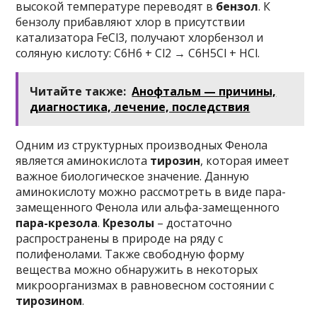
высокой температуре переводят в
бензол
. К
бензолу прибавляют хлор в присутствии
катализатора FeCl3, получают хлорбензол и
соляную кислоту: C6H6 + Cl2 → C6H5Cl + HCl.
Читайте также:
Анофтальм — причины,
диагностика, лечение, последствия
Одним из структурных производных Фенола
является аминокислота
тирозин
, которая имеет
важное биологическое значение. Данную
аминокислоту можно рассмотреть в виде пара-
замещенного Фенола или альфа-замещенного
пара-крезола
.
Крезолы
– достаточно
распространены в природе на ряду с
полифенолами. Также свободную форму
вещества можно обнаружить в некоторых
микроорганизмах в равновесном состоянии с
тирозином
.