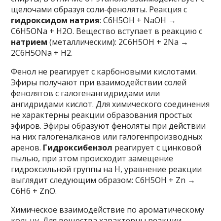
щелочами образуя соли-феноляты. Реакция с
гидроксидом натрия
: С6Н5ОН + NaOH →
C6H5ONa + H2O. Вещество вступает в реакцию с
натрием
(металлическим): 2C6H5OH + 2Na →
2C6H5ONa + H2.
Фенол не реагирует с карбоновыми кислотами.
Эфиры получают при взаимодействии солей
фенолятов с галогенангидридами или
ангидридами кислот. Для химического соединения
не характерны реакции образования простых
эфиров. Эфиры образуют феноляты при действии
на них галогеналканов или галогенпроизводных
аренов.
Гидроксибензол
реагирует с цинковой
пылью, при этом происходит замещение
гидроксильной группы на Н, уравнение реакции
выглядит следующим образом: C6H5OH + Zn →
C6H6 + ZnO.
Химическое взаимодействие по ароматическому
кольцу. Для вещества характерны реакции