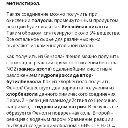
метилстирол
.
Также соединение можно получить при
окислении
толуола
, промежуточным продуктом
реакции будет являться
бензойная кислота
.
Таким образом, синтезируют около 5% вещества.
Все остальное сырье для различных нужд
выделяют из каменноугольной смолы.
Как получить из бензола? Фенол можно получить
с помощью реакции прямого окисления бензола
NO2 (
закись азота
) с дальнейшим кислотным
разложением
гидропероксида втор-
бутилбензола
. Как из хлорбензола получить
Фенол? Существует два варианта получения из
хлорбензола
данного химического соединения.
Первый – реакция взаимодействия со щелочью,
например, с
гидроксидом натрия
. В результате
образуется Фенол и поваренная соль. Второй –
реакция с водяным паром. Уравнение реакции
выглядит следующим образом: C6H5-Cl + H2O →