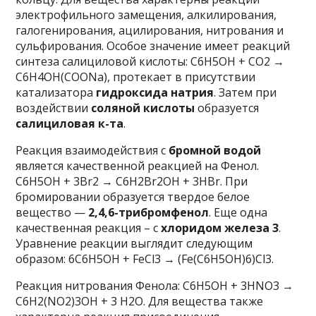
электрофильного замещения, алкилирования,
галогенирования, ацилирования, нитрования и
сульфирования. Особое значение имеет реакций
синтеза салициловой кислоты: C6H5OH + CO2 →
C6H4OH(COONa), протекает в присутствии
катализатора
гидроксида натрия
. Затем при
воздействии
соляной кислоты
образуется
салициловая к-та
.
Реакция взаимодействия с
бромной водой
является качественной реакцией на Фенол.
C6H5OH + 3Br2 → C6H2Br2OH + 3HBr. При
бромировании образуется твердое белое
вещество —
2,4,6-трибромфенол
. Еще одна
качественная реакция – с
хлоридом железа 3
.
Уравнение реакции выглядит следующим
образом: 6C6H5OH + FeCl3 → (Fe(C6H5OH)6)Cl3.
Реакция нитрования Фенола: C6H5OH + 3HNO3 →
C6H2(NO2)3OH + 3 H2O. Для вещества также