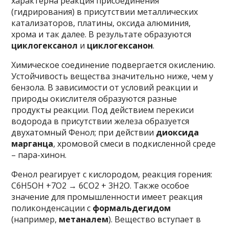
характерна реакция присоединения
(гидрирования) в присутствии металлических
катализаторов, платины, оксида алюминия,
хрома и так далее. В результате образуются
циклогексанол
и
циклогексанон
.
Химическое соединение подвергается окислению.
Устойчивость вещества значительно ниже, чем у
бензола. В зависимости от условий реакции и
природы окислителя образуются разные
продукты реакции. Под действием перекиси
водорода в присутствии железа образуется
двухатомный Фенол; при действии
диоксида
марганца
, хромовой смеси в подкисленной среде
– пара-хинон.
Фенол реагирует с кислородом, реакция горения:
С6Н5ОН +7О2 → 6СО2 + 3Н2О. Также особое
значение для промышленности имеет реакция
поликонденсации с
формальдегидом
(например,
метаналем
). Вещество вступает в