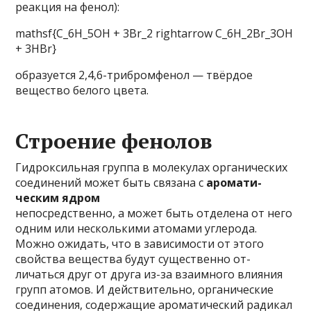
реакция на фенол):
mathsf{C_6H_5OH + 3Br_2 rightarrow C_6H_2Br_3OH
+ 3HBr}
образуется 2,4,6-трибромфенол — твёрдое
вещество белого цвета.
Строение фенолов
Гидроксильная группа в молекулах органиче­ских
соединений может быть связана с
аромати­
ческим ядром
непосредственно, а может быть от­делена от него
одним или несколькими атомами углерода.
Можно ожидать, что в зависимости от этого
свойства вещества будут существенно от­
личаться друг от друга из-за взаимного влияния
групп атомов. И действительно, органические
соединения, содержащие ароматический радикал