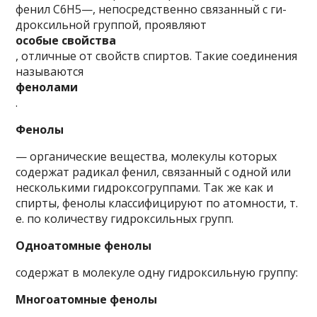
фенил С6Н5—, непосредственно связанный с ги­
дроксильной группой, проявляют
особые свойства
, отличные от свойств спиртов. Такие соединения
называются
фенолами
.
Фенолы
— органические вещества, молекулы которых
содержат радикал фенил, связанный с од­ной или
несколькими гидроксогруппами. Так же как и
спирты, фенолы классифицируют по атом­ности, т.
е. по количеству гидроксильных групп.
Одноатомные фенолы
содержат в молекуле од­ну гидроксильную группу:
Многоатомные фенолы