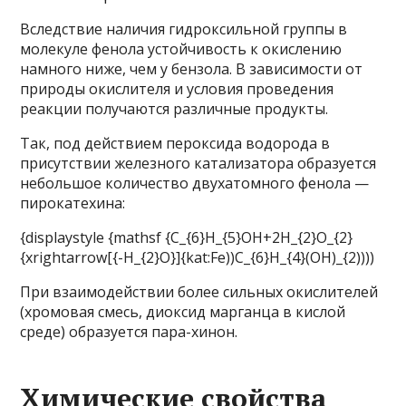
Вследствие наличия гидроксильной группы в
молекуле фенола устойчивость к окислению
намного ниже, чем у бензола. В зависимости от
природы окислителя и условия проведения
реакции получаются различные продукты.
Так, под действием пероксида водорода в
присутствии железного катализатора образуется
небольшое количество двухатомного фенола —
пирокатехина:
{displaystyle {mathsf {C_{6}H_{5}OH+2H_{2}O_{2}
{xrightarrow[{-H_{2}O}]{kat:Fe))C_{6}H_{4}(OH)_{2))))
При взаимодействии более сильных окислителей
(хромовая смесь, диоксид марганца в кислой
среде) образуется пара-хинон.
Химические свойства