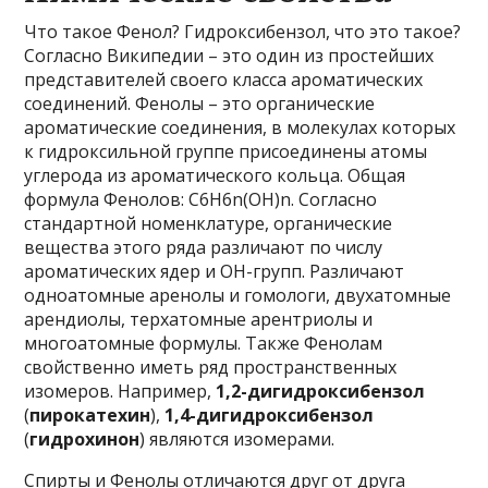
Что такое Фенол? Гидроксибензол, что это такое?
Согласно Википедии – это один из простейших
представителей своего класса ароматических
соединений. Фенолы – это органические
ароматические соединения, в молекулах которых
к гидроксильной группе присоединены атомы
углерода из ароматического кольца. Общая
формула Фенолов: С6Н6n(ОН)n. Согласно
стандартной номенклатуре, органические
вещества этого ряда различают по числу
ароматических ядер и ОН-групп. Различают
одноатомные аренолы и гомологи, двухатомные
арендиолы, терхатомные арентриолы и
многоатомные формулы. Также Фенолам
свойственно иметь ряд пространственных
изомеров. Например,
1,2-дигидроксибензол
(
пирокатехин
),
1,4-дигидроксибензол
(
гидрохинон
) являются изомерами.
Спирты и Фенолы отличаются друг от друга