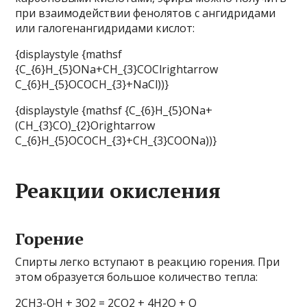
при взаимодействии фенолятов с ангидридами
или галогенангидридами кислот:
{displaystyle {mathsf
{C_{6}H_{5}ONa+CH_{3}COClrightarrow
C_{6}H_{5}OCOCH_{3}+NaCl))}
{displaystyle {mathsf {C_{6}H_{5}ONa+
(CH_{3}CO)_{2}Orightarrow
C_{6}H_{5}OCOCH_{3}+CH_{3}COONa))}
Реакции окисления
Горение
Спирты легко вступают в реакцию горения. При
этом образуется большое количество тепла:
2СН3-ОН + 3O2 = 2CO2 + 4H2O + Q