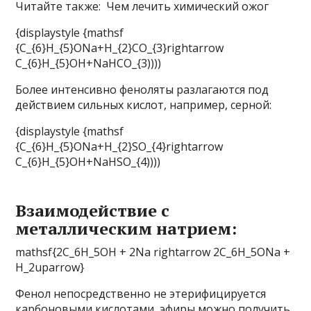
Читайте также: Чем лечить химический ожог
{displaystyle {mathsf
{C_{6}H_{5}ONa+H_{2}CO_{3}rightarrow
C_{6}H_{5}OH+NaHCO_{3))))
Более интенсивно феноляты разлагаются под
действием сильных кислот, например, серной:
{displaystyle {mathsf
{C_{6}H_{5}ONa+H_{2}SO_{4}rightarrow
C_{6}H_{5}OH+NaHSO_{4))))
Взаимодействие с
металлическим натрием:
mathsf{2C_6H_5OH + 2Na rightarrow 2C_6H_5ONa +
H_2uparrow}
Фенол непосредственно не этерифицируется
карбоновыми кислотами, эфиры можно получить