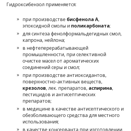
Гидроксибензол применяется:
при производстве
бисфенола А
,
эпоксидной смолы и
поликарбоната
;
для синтеза фенолформальдегидных смол,
капрона, нейлона;
в нефтеперерабатывающей
промышленности, при селективной
очистке масел от ароматических
соединений серы и смол;
при производстве антиоксидантов,
поверхностно-активных веществ,
крезолов
, лек. препаратов,
аспирина
,
пестицидов и антисептических
препаратов;
в медицине в качестве антисептического и
обезболивающего средства для местного
использования;
в качестве консерванта при изготовлении