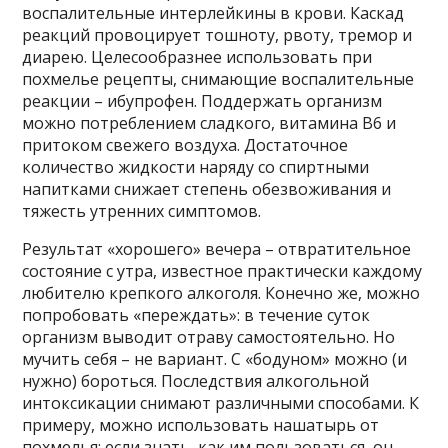
воспалительные интерлейкины в крови. Каскад
реакций провоцирует тошноту, рвоту, тремор и
диарею. Целесообразнее использовать при
похмелье рецепты, снимающие воспалительные
реакции – ибупрофен. Поддержать организм
можно потреблением сладкого, витамина В6 и
притоком свежего воздуха. Достаточное
количество жидкости наряду со спиртными
напитками снижает степень обезвоживания и
тяжесть утренних симптомов.
Результат «хорошего» вечера – отвратительное
состояние с утра, известное практически каждому
любителю крепкого алкоголя. Конечно же, можно
попробовать «переждать»: в течение суток
организм выводит отраву самостоятельно. Но
мучить себя – не вариант. С «бодуном» можно (и
нужно) бороться. Последствия алкогольной
интоксикации снимают различными способами. К
примеру, можно использовать нашатырь от
похмелья: если знать, как им пользоваться, он