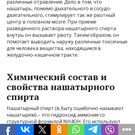
различные отравления. Дело в том, что
нашатырь, помимо дыхательного и сосудо-
двигательного, стимулирует так же рвотный
центр в головном мозге. При приеме
разведенного раствора нашатырного спирта
внутрь он вызывает рвоту. Таким образом, он
помогает выводить наружу различные токсичные
для человека вещества, находящиеся в
желудочно-кишечном тракте.
Химический состав и
свойства нашатырного
спирта
Нашатырный спирт (в быту ошибочно называют
нашатырем) – это гидроксид аммония со
структурной формулой NH4OH. Его используют
при обморочных состояниях, поднося к носу
смоченную вату на несколько секунд.