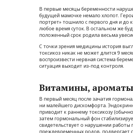
В первые месяцы беременности наруше
будущей мамочке немало хлопот. Гер
портрет» тошнило с первого дня и до 
любое время суток. В остальном же бу
положенный срок родила весьма увесис
С точки зрения медицины история выг
токсикоз никак не может длится 9 мес
воспроизвести нервная система береме
ситуация выходит из-под контроля.
Витамины, ароматы,
В первый месяц после зачатия гормона
ни малейшего дискомфорта. Эндокринн
приводит к раннему токсикозу (обычно 
затем гормональный фон стабилизирует
свидетельствует о нарушении работы п
преждевременных родов, подвергает о