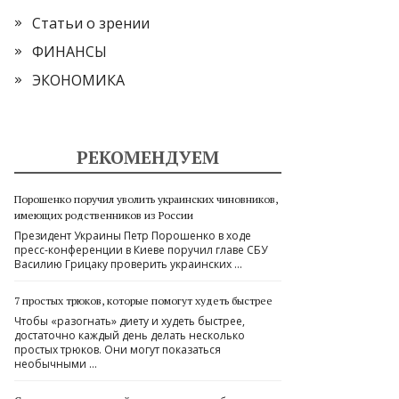
Статьи о зрении
ФИНАНСЫ
ЭКОНОМИКА
РЕКОМЕНДУЕМ
Порошенко поручил уволить украинских чиновников,
имеющих родственников из России
Президент Украины Петр Порошенко в ходе
пресс-конференции в Киеве поручил главе СБУ
Василию Грицаку проверить украинских …
7 простых трюков, которые помогут худеть быстрее
Чтобы «разогнать» диету и худеть быстрее,
достаточно каждый день делать несколько
простых трюков. Они могут показаться
необычными …