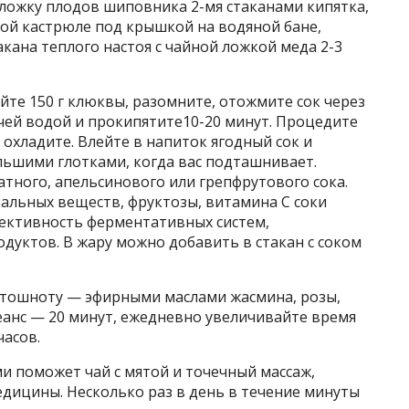
 ложку плодов шиповника 2-мя стаканами кипятка,
ной кастрюле под крышкой на водяной бане,
такана теплого настоя с чайной ложкой меда 2-3
те 150 г клюквы, разомните, отожмите сок через
чей водой и прокипятите10-20 минут. Процедите
и охладите. Влейте в напиток ягодный сок и
ьшими глотками, когда вас подташнивает.
атного, апельсинового или грепфрутового сока.
альных веществ, фруктозы, витамина С соки
ективность ферментативных систем,
дуктов. В жару можно добавить в стакан с соком
тошноту — эфирными маслами жасмина, розы,
еанс — 20 минут, ежедневно увеличивайте время
часов.
 поможет чай с мятой и точечный массаж,
дицины. Несколько раз в день в течение минуты