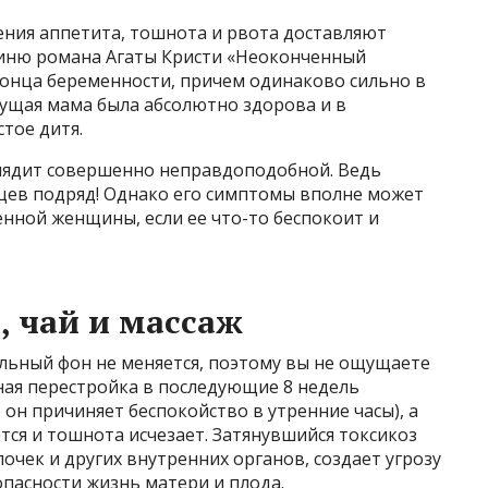
ния аппетита, тошнота и рвота доставляют
оиню романа Агаты Кристи «Неоконченный
конца беременности, причем одинаково сильно в
дущая мама была абсолютно здорова и в
тое дитя.
лядит совершенно неправдоподобной. Ведь
яцев подряд! Однако его симптомы вполне может
нной женщины, если ее что-то беспокоит и
 чай и массаж
льный фон не меняется, поэтому вы не ощущаете
ая перестройка в последующие 8 недель
он причиняет беспокойство в утренние часы), а
ся и тошнота исчезает. Затянувшийся токсикоз
очек и других внутренних органов, создает угрозу
пасности жизнь матери и плода.