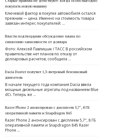
Старые правила не действуют: когда особо выгодно
покупать новую машину
Ключевой фактор в покупке автомобиля остался
прежним — цена. Именно на стоимость товара
завязан интерес покупателей: …
Власти подтвердили обсуждение плана по
снижению зависимости от доллара
Фото: Алексей Павлишак / ТАСС В российском
правительстве нет планов по отказу от
долларовых расчетов, сообщила …
Dacia Duster получит 1,3-литровый бензиновый
двигатель
В начале текущего года компания Dacia ввела
мощные дизельные агрегаты под названием Blue
dCi. Теперь же …
Razer Phone 2 анонсирован с дисплеем 5,7″, 8 ГБ
оперативной памяти и Snapdragon 845
Razer Phone 2 анонсирован с дисплеем 5,7", 8 ГБ
оперативной памяти и Snapdragon 845 Razer
Phone …