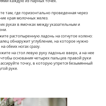
ми каждую из парных точек.
те там, где горизонтально проведенная через
ние края молочных желез.
их руках в ямочках между указательным и
они.
жите растопыренную ладонь на согнутое колено:
алец обнаружит углубление, на которое нужно
на обеих ногах сразу.
жите на стол левую руку ладонью вверх, а на нее
 чтобы основания четырех пальцев правой руки
Массируйте точку, в которую упрется безымянный
гой руке.