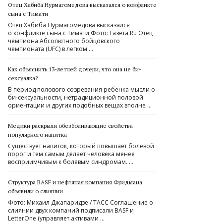
Отец Хабиба Нурмагомедова высказался о конфликте
сына с Тимати
Отец Хабиба Нурмагомедова высказался
о конфликте сына с Тимати Фото: Газета.Ru Отец
чемпиона Абсолютного бойцовского
чемпионата (UFC) в легком …
Как объяснить 13-летней дочери, что она не би-
сексуалка?
В период полового созревания ребенка мысли о
би-сексуальности, нетрадиционной половой
ориентации и других подобных вещах вполне …
Медики раскрыли обезболивающие свойства
популярного напитка
Существует напиток, который повышает болевой
порог и тем самым делает человека менее
восприимчивым к болевым синдромам. …
Структура BASF и нефтяная компания Фридмана
объявили о слиянии
Фото: Михаил Джапаридзе / ТАСС Соглашение о
слиянии двух компаний подписали BASF и
LetterOne (управляет активами …