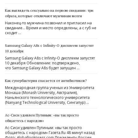
Как выглядеть сексуально на первом свидании: три
образа, которые отключают мужчинам мозги
Наконец-то мужчина позвонил и пригласил на
свидание… Время и место определены, а с губ не
сходит …
Samsung Galaxy A8s с Infinity-O дисплеем запустят
10 декабря
Samsung Galaxy A8s с Infinity-O дисплеем запустят
10 декабря Обновление: подтверждено,
что Samsung Galaxy A8s будет запущен …
Как супербактерия спасается от антибиотиков?
Международная группа ученых из Университета
Монаша (Monash University, Австралия),
Наньянского технологического университета
(Nanyang Technological University, Сингапур) …
Ас-Сиси удивлен Путиным: «вы так просто
общаетесь с народом»
Ас-Сиси удивлен Путиным: «вы так просто
общаетесь с народом» Газета.Ru 48 минут назад
Фото: globallookpress.com Президенты России