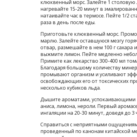
клюквенный морс. Залейте 1 столовую
нагревайте 15-20 минут в эмалирован
натаивайте час в термосе. Пейте 1/2 с
раза в день после еды.
Приготовьте клюквенный морс. Промой
марлю. Залейте оставшуюся мезгу горя
отвар, размешайте в нем 100 г сахара 
выжмите лимон. Пейте медленно небол
Примите как лекарство 300-400 мл том
Благодаря большому количеству минер
промывают организм и усиливают эфф
освобождающих его от токсических про
несколько кубиков льда.
Дышите ароматами, успокаивающими 
аниса, лимона, нероли. Первый аромас
ингаляции на 20-30 минут, доведя до 3 
Справиться с неприятными ощущениями
проведенный по канонам китайской ме