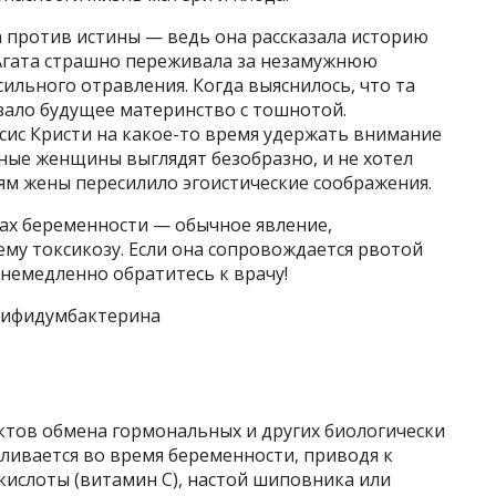
а против истины — ведь она рассказала историю
 Агата страшно переживала за незамужнюю
сильного отравления. Когда выяснилось, что та
зало будущее материнство с тошнотой.
сис Кристи на какое-то время удержать внимание
ные женщины выглядят безобразно, и не хотел
иям жены пересилило эгоистические соображения.
цах беременности — обычное явление,
му токсикозу. Если она сопровождается рвотой
 немедленно обратитесь к врачу!
 Бифидумбактерина
ктов обмена гормональных и других биологически
ливается во время беременности, приводя к
 кислоты (витамин С), настой шиповника или