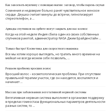
Как завоевать мужчину с помощью магии: заговор, чтобы парень скучал
Сомнения и недоверие больно ранят чувствительное женское
сердце. Деушка считает минуты до встречи, гипнотизирует
стереотелефон, а …
Армады спутников на орбите могут закрыть для нас космос
Когда на этой неделе Индия сбила один из своих собственных
спутников ракетой, администратор NASA Джим Брайденстайн …
Только быстро! Косметика для скоростного макияжа
Все мы хотим хорошо выглядеть, но тратить много времени на
мейкап не всегда можем себе позволить, …
Решаем проблему вросших волос
Вросший волос – косметологическая проблема. При отсутствии
правильной терапии участок, где он находится, воспаляется и
начинает …
Массаж при заболеваниях вегетативной нервной системы
Вегетативная нервная система выполняет в организме поддержку
в пределах гомеостаза функциональных параметров деятельности
разных систем, то …