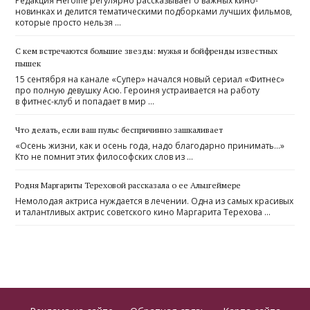
Редакция Heroine регулярно рассказывает о важных кино-
новинках и делится тематическими подборками лучших фильмов,
которые просто нельзя …
С кем встречаются большие звезды: мужья и бойфренды известных
пышек
15 сентября на канале «Супер» начался новый сериал «Фитнес»
про полную девушку Асю. Героиня устраивается на работу
в фитнес-клуб и попадает в мир …
Что делать, если ваш пульс беспричинно зашкаливает
«Осень жизни, как и осень года, надо благодарно принимать…»
Кто не помнит этих философских слов из …
Родня Маргариты Тереховой рассказала о ее Альцгеймере
Немолодая актриса нуждается в лечении. Одна из самых красивых
и талантливых актрис советского кино Маргарита Терехова …