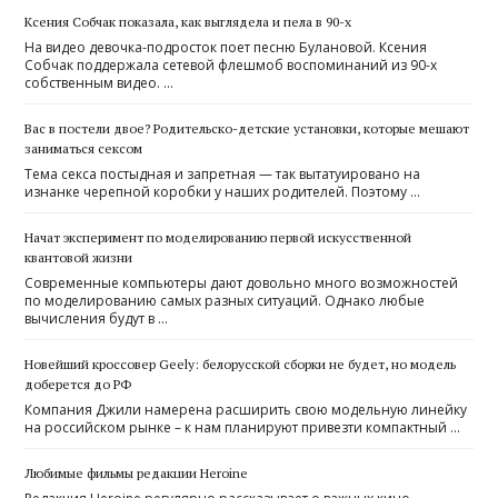
Ксения Собчак показала, как выглядела и пела в 90-х
На видео девочка-подросток поет песню Булановой. Ксения
Собчак поддержала сетевой флешмоб воспоминаний из 90-х
собственным видео. …
Вас в постели двое? Родительско-детские установки, которые мешают
заниматься сексом
Тема секса постыдная и запретная — так вытатуировано на
изнанке черепной коробки у наших родителей. Поэтому …
Начат эксперимент по моделированию первой искусственной
квантовой жизни
Современные компьютеры дают довольно много возможностей
по моделированию самых разных ситуаций. Однако любые
вычисления будут в …
Новейший кроссовер Geely: белорусской сборки не будет, но модель
доберется до РФ
Компания Джили намерена расширить свою модельную линейку
на российском рынке – к нам планируют привезти компактный …
Любимые фильмы редакции Heroine