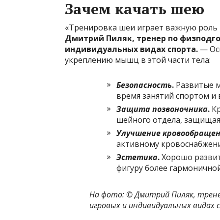
Зачем качать шею
«Тренировка шеи играет важную роль 
Дмитрий Пиляк, тренер по физподго
индивидуальных видах спорта.
— Ос
укреплению мышц в этой части тела:
Безопасность
.
Развитые 
время занятий спортом и 
Защита позвоночника
.
К
шейного отдела, защищая
Улучшение кровообраще
активному кровоснабжен
Эстетика
.
Хорошо развит
фигуру более гармоничной
На фото: © Дмитрий Пиляк, трене
игровых и индивидуальных видах 