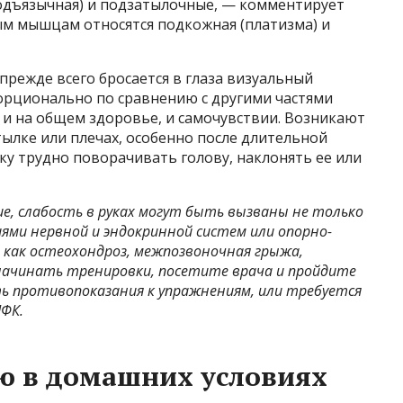
дъязычная) и подзатылочные, — комментирует
ым мышцам относятся подкожная (платизма) и
прежде всего бросается в глаза визуальный
орционально по сравнению с другими частями
 и на общем здоровье, и самочувствии. Возникают
тылке или плечах, особенно после длительной
у трудно поворачивать голову, наклонять ее или
ие, слабость в руках могут быть вызваны не только
ями нервной и эндокринной систем или опорно-
 как остеохондроз, межпозвоночная грыжа,
 начинать тренировки, посетите врача и пройдите
сть противопоказания к упражнениям, или требуется
ЛФК.
ю в домашних условиях