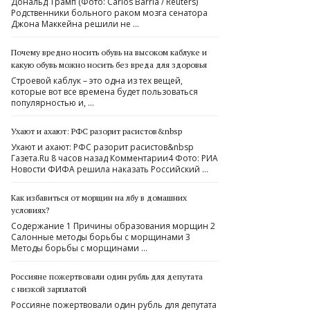
Дональд Трамп (Фото: Carlos Barria / Reuters)
Родственники больного раком мозга сенатора
Джона Маккейна решили не …
Почему вредно носить обувь на высоком каблуке и
какую обувь можно носить без вреда для здоровья
Строевой каблук – это одна из тех вещей,
которые вот все времена будет пользоваться
популярностью и, …
Ухают и ахают: РФС разорит расистов&nbsp
Ухают и ахают: РФС разорит расистов&nbsp
Газета.Ru 8 часов назад Комментарии4 Фото: РИА
Новости ФИФА решила наказать Российский …
Как избавиться от морщин на лбу в домашних
условиях?
Содержание 1 Причины образования морщин 2
Салонные методы борьбы с морщинами 3
Методы борьбы с морщинами …
Россияне пожертвовали один рубль для депутата
с низкой зарплатой
Россияне пожертвовали один рубль для депутата