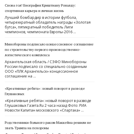
Снова гол! Биография Криштиану Роналду:
спортивная карьера и личная жизнь
Лучший бомбардир в истории футбола,
четырехкратный обладатель награды «Золотая
бутса», пятикратный победитель Лиги
чемпионов, чемпионата Европы-2016 …
Минобороны подписало концессионное соглашение
по строительству первого производственно-
логистического комплекса
Архангельская область / СЗФО Минобороны
России подписало со специально созданным
ООО «ПЛК Архангельск» концессионное
соглашение на …
«Креативные ребята»: новый поворот в разводе
Глушаковых
«Креативные ребята»: новый поворот в разводе
Глушаковых Газета.Ru 2 часа назад Фото: РИА
Новости Капитан московского «Спартака» …
Родственники больного раком Маккейна решили не
звать Трампа на похороны