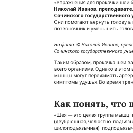
«Упражнения для прокачки шеи б
Н
иколай Иванов, преподавате
Сочинского государственного 
Они помогают вернуть голову в 
позвоночник и уменьшить головн
На фото: © Николай Иванов, преп
Сочинского государственного уни
Таким образом, прокачка шеи важ
всего организма. Однако в этом
мышцы могут пережимать артери
симптомы удушья. Во время тре
Как понять, что 
«Шея — это целая группа мышц, 
(двубрюшная, челюстно-подъязы
шилоподъязычная), подподъязыч