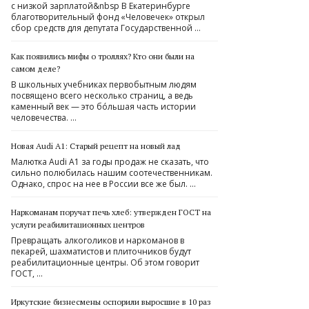
с низкой зарплатой&nbsp В Екатеринбурге
благотворительный фонд «Человечек» открыл
сбор средств для депутата Государственной …
Как появились мифы о троллях? Кто они были на
самом деле?
В школьных учебниках первобытным людям
посвящено всего несколько страниц, а ведь
каменный век — это бóльшая часть истории
человечества. …
Новая Audi A1: Старый рецепт на новый лад
Малютка Audi A1 за годы продаж не сказать, что
сильно полюбилась нашим соотечественникам.
Однако, спрос на нее в России все же был. …
Наркоманам поручат печь хлеб: утвержден ГОСТ на
услуги реабилитационных центров
Превращать алкоголиков и наркоманов в
пекарей, шахматистов и плиточников будут
реабилитационные центры. Об этом говорит
ГОСТ, …
Иркутские бизнесмены оспорили выросшие в 10 раз