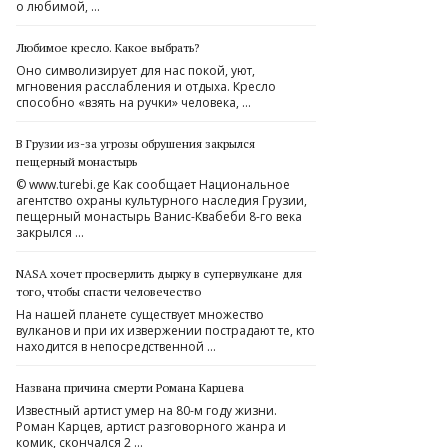
о любимой, …
Любимое кресло. Какое выбрать?
Оно символизирует для нас покой, уют,
мгновения расслабления и отдыха. Кресло
способно «взять на ручки» человека, …
В Грузии из-за угрозы обрушения закрылся
пещерный монастырь
© www.turebi.ge Как сообщает Национальное
агентство охраны культурного наследия Грузии,
пещерный монастырь Ванис-Квабеби 8-го века
закрылся …
NASA хочет просверлить дырку в супервулкане для
того, чтобы спасти человечество
На нашей планете существует множество
вулканов и при их извержении пострадают те, кто
находится в непосредственной …
Названа причина смерти Романа Карцева
Известный артист умер на 80-м году жизни.
Роман Карцев, артист разговорного жанра и
комик, скончался 2 …