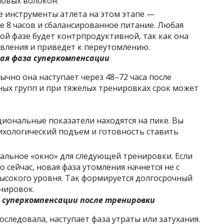
новых волокон.
е инструменты атлета на этом этапе —
е 8 часов и сбалансированное питание. Любая
той фазе будет контрпродуктивной, так как она
овления и приведет к переутомлению.
ная
фаза суперкомпенсации
ычно она наступает через 48–72 часа после
ных групп и при тяжелых тренировках срок может
циональные показатели находятся на пике. Вы
сихологический подъем и готовность ставить
еальное «окно» для следующей тренировки. Если
 сейчас, новая фаза утомления начнется не с
 высокого уровня. Так формируется долгосрочный
нировок.
е
суперкомпенсации после тренировки
последовала, наступает фаза утраты или затухания.