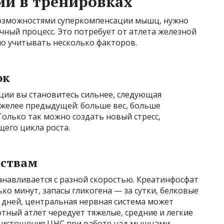
и в тренировках
возможностями суперкомпенсации мышц, нужно
ный процесс. Это потребует от атлета железной
о учитывать несколько факторов.
ок
ции вы становитесь сильнее, следующая
яжелее предыдущей: больше вес, больше
олько так можно создать новый стресс,
щего цикла роста.
ествам
анавливается с разной скоростью. Креатинфосфат
ко минут, запасы гликогена — за сутки, белковые
 дней, центральная нервная система может
тный атлет чередует тяжелые, средние и легкие
ь истощения ЦНС при работе над мышцами.