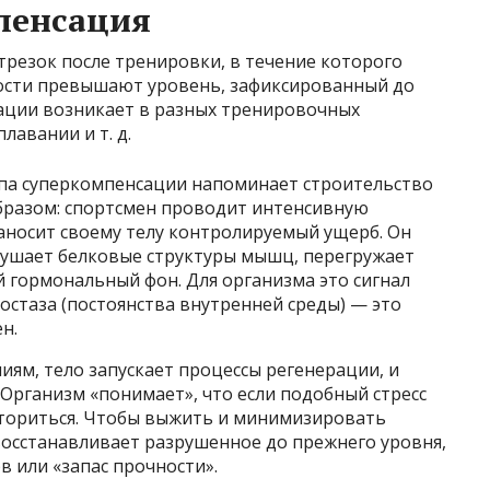
пенсация
резок после тренировки, в течение которого
рости превышают уровень, зафиксированный до
сации возникает в разных тренировочных
лавании и т. д.
па суперкомпенсации напоминает строительство
бразом: спортсмен проводит интенсивную
аносит своему телу контролируемый ущерб. Он
рушает белковые структуры мышц, перегружает
й гормональный фон. Для организма это сигнал
остаза (постоянства внутренней среды) — это
н.
иям, тело запускает процессы регенерации, и
 Организм «понимает», что если подобный стресс
вториться. Чтобы выжить и минимизировать
восстанавливает разрушенное до прежнего уровня,
в или «запас прочности».