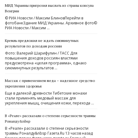
МИД Украины пригрозил выслать из страны консула
Венгрии
© РИА Новости / Максим БлиновПерейти в
фотобанкЗдание МИД Украины. Архивное фото©
РИА Новости / Максим …
Кремль предложил не ждать сиюминутных
результатов по доходам россиян
Фото: Валерий Шарифулин / ТАСС Для
повышения доходов россиян властями
предусмотрена «целая программа», однако
сиюминутных результатов …
Массаж с применением меда – надежное средство
укрепления здоровья
Еще в далекой древности Тибетские монахи
стали применять медовый массаж для
укрепления мышц, очищения кожи, перехода …
В «Реале» рассказали о степени серьезности травмы
Роналду&nbsp
В «Реале» рассказали о степени серьезности
травмы Роналду&nbsp Газета.Ru 13 часов назад