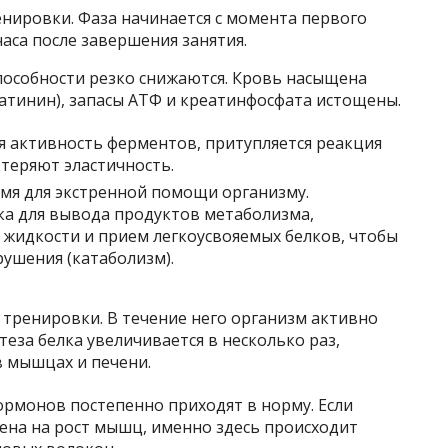
енировки. Фаза начинается с момента первого
часа после завершения занятия.
пособности резко снижаются. Кровь насыщена
еатинин), запасы АТФ и креатинфосфата истощены.
я активность ферментов, притупляется реакция
теряют эластичность.
емя для экстренной помощи организму.
ка для вывода продуктов метаболизма,
 жидкости и прием легкоусвояемых белков, чтобы
ушения (катаболизм).
е тренировки. В течение него организм активно
теза белка увеличивается в несколько раз,
в мышцах и печени.
ормонов постепенно приходят в норму. Если
ена на рост мышц, именно здесь происходит