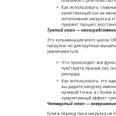
основное строительство 
Как использовать: главны
качественный сон не мене
интенсивная нагрузка в э
прервет процесс восстан
Третий этап — непосредствен
Это кульминация всего цикла. Об
нагрузки, но для крупных мышеч
увеличиваться.
Что происходит: все функ
чувствуете прилив сил, п
рекорды.
Как использовать: это ид
вы дадите нагрузку именно
нулевой точки, а с более
кумулятивный эффект тре
Четвертый этап — завершени
Если в период пика нагрузка не 