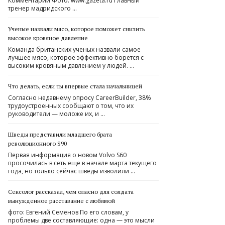
Комментарии Фото: www.gazeta.ru Главный
тренер мадридского …
Ученые назвали мясо, которое поможет снизить
высокое кровяное давление
Команда британских ученых назвали самое
лучшее мясо, которое эффективно борется с
высоким кровяным давлением у людей. …
Что делать, если ты впервые стала начальницей
Согласно недавнему опросу CareerBuilder, 38%
трудоустроенных сообщают о том, что их
руководители — моложе их, и …
Шведы представили младшего брата
революционного S90
Первая информация о новом Volvo S60
просочилась в сеть еще в начале марта текущего
года, но только сейчас шведы изволили …
Сексолог рассказал, чем опасно для солдата
вынужденное расставание с любимой
фото: Евгений Семенов По его словам, у
проблемы две составляющие: одна — это мысли