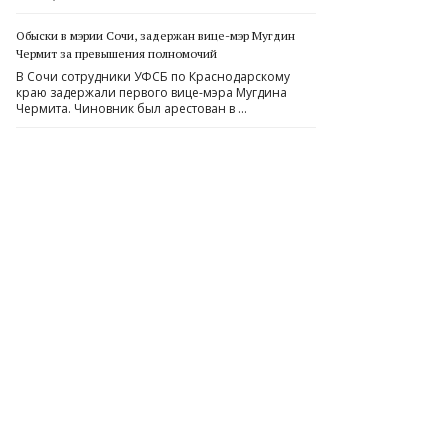
Обыски в мэрии Сочи, задержан вице-мэр Мугдин
Чермит за превышения полномочий
В Сочи сотрудники УФСБ по Краснодарскому
краю задержали первого вице-мэра Мугдина
Чермита. Чиновник был арестован в …