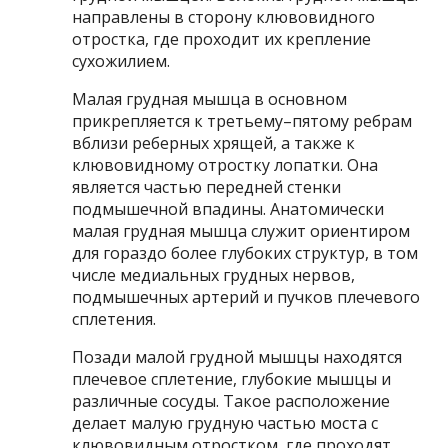
направлены в сторону клювовидного
отростка, где проходит их крепление
сухожилием.
Малая грудная мышца в основном
прикрепляется к третьему–пятому ребрам
вблизи реберных хрящей, а также к
клювовидному отростку лопатки. Она
является частью передней стенки
подмышечной впадины. Анатомически
малая грудная мышца служит ориентиром
для гораздо более глубоких структур, в том
числе медиальных грудных нервов,
подмышечных артерий и пучков плечевого
сплетения.
Позади малой грудной мышцы находятся
плечевое сплетение, глубокие мышцы и
различные сосуды. Такое расположение
делает малую грудную частью моста с
клювовидным отростком, где проходят