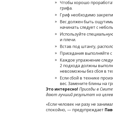
Чтобы хорошо проработать
грифа.
Гриф необходимо закрепит
Вес должен быть ощутимы
начинать следует с небол
Используйте специальную 
и плечи.
Встав под штангу, располо
Приседания выполняйте с 
Каждое упражнение следуе
2 подхода должны выполн
невозможны без сбоя в те
Если сбой в технике прои
вес. Замените блины на гр
Это интересно!
Приседы в Смите
дают лучший результат на целев
«Если человек ни разу не заним
спокойно, — предупреждает
Пав