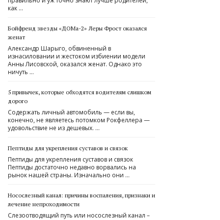
правильно и уж точно знают лучше родителей,
как …
Бойфренд звезды «ДОМа-2» Леры Фрост оказался
женат
Александр Шарыго, обвиненный в
изнасиловании и жестоком избиении модели
Анны Лисовской, оказался женат. Однако это
ничуть …
5 привычек, которые обходятся водителям слишком
дорого
Содержать личный автомобиль — если вы,
конечно, не являетесь потомком Рокфеллера —
удовольствие не из дешевых. …
Пептиды для укрепления суставов и связок
Пептиды для укрепления суставов и связок
Пептиды достаточно недавно ворвались на
рынок нашей страны. Изначально они …
Носослезный канал: причины воспаления, признаки и
лечение непроходимости
Слезоотводящий путь или носослезный канал –