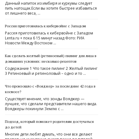
Данный напиток из имбиря и куркумы следует
пить натощак.Если вы хотите быстрее избавиться
от лишнего веса, …
Россия приготовилась к кибервойне с Западом
Рассея приготовилась к кибервойне с Западом
Lenta.ru + пока 6 15 минут назад Фото: РИА
Новости Между Востоком …
Как сделать желтый (ретиноевый) пилинг для лица в
домашних условиях: несколько рецептов
Содержание 1 Что такое пилинг 2 Желтый пилинг
3 Ретиноевый и ретиноловый – одно и то …
Что произошло с «Вояджер» за последние 42 года в
космосе?
Существует мнение, что зонды Вояджер —
лучшее, что сделали представители нашего вида.
Вояджеры покинули Землю с …
Подход, который поможет родителям достучаться
до детей
Многие дети любят думать, что они все делают