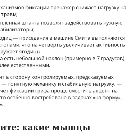
еханизмов фиксации тренажер снижает нагрузку на
 травм;
пленная штанга позволят задействовать нужную
табилизаторы;
ягодиц — приседания в машине Смита выполняются
топами, что на четверть увеличивает активность
гружает ягодицы.
 есть небольшой наклон (примерно в 7 градусов),
олее естественными.
нт в сторону контролируемых, предсказуемых
 — понятную механику и стабильную нагрузку, —
 счет фиксации грифа проще сместить акцент на
о особенно востребовано в задачах «на форму»,
».
мите: какие мышцы