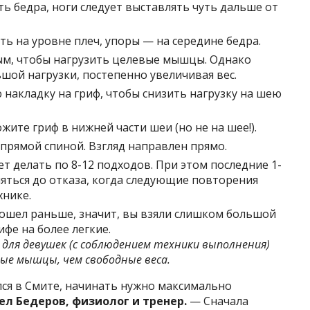
 бедра, ноги следует выставлять чуть дальше от
ь на уровне плеч, упоры — на середине бедра.
м, чтобы нагрузить целевые мышцы. Однако
ьшой нагрузки, постепенно увеличивая вес.
накладку на гриф, чтобы снизить нагрузку на шею
жите гриф в нижней части шеи (но не на шее!).
прямой спиной. Взгляд направлен прямо.
т делать по 8-12 подходов. При этом последние 1-
яться до отказа, когда следующие повторения
хнике.
зошел раньше, значит, вы взяли слишком большой
ифе на более легкие.
 для девушек
(с соблюдением
техники выполнения
)
ые мышцы, чем свободные веса.
ался в Смите, начинать нужно максимально
ел Бедеров, физиолог и тренер.
— Сначала