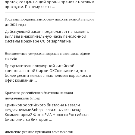
проток, соединяющий органы зрения с носовым
проходом. По нему слезы …
Госдума продлила заморозку накопительной пенсии
до 2021 года
Действующий закон предполагает направлять
выплаты в накопительную часть пенсионной
системы в размере 6% от зарплат на …
Неизвестные устроили погром в пекинском офисе
OKCoin
Представители популярной китайской
криптовалютной биржи OKCoin заявили, что
более десяти неизвестных человек ворвались в
офис компании …
Критиков российского биатлона назвали
неудачниками&nbsp
Критиков российского биатлона назвали
неудачниками&nbsp Lenta.ru 4 часа назад
Комментарии2 Фото: РИА Новости Российская
биатлонистка Виктория …
Японские ученые признали генетически