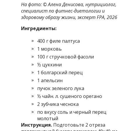
На фото: © Алена Денисова, нутрициолог,
специалист по фитнес-диетологии и
здоровому образу жизни, эксперт FPA, 2026
Ингредиенты:
400 г филе палтуса
1 морковь
100 г стручковой фасоли
½ цуккини
1 болгарский перец
1 апельсин
пучок зеленого лука
½ чайн. л. сушеного орегано
2 зубчика чеснока
по вкусу соль и черный перец
молотый
Инструкция.
Подготовьте 2 отреза