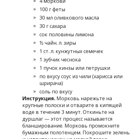
4 моркови
100 г феты
30 мл оливкового масла
30 г сахара
сок половины лимона
½ чайн. л. зиры
1 ст. л. кунжутных семечек
1 зубчик чеснока
1 пучок кинзы или петрушки
по вкусу соус из чили (харисса или
шрирача)
соль по вкусу
Инструкция.
Морковь нарежьте на
крупные полоски и отварите в кипящей
воде в течение 3 минут. Откиньте на
дуршлаг — этот процесс называется
бланширование. Морковь промокните
бумажным полотенцем. Покрошите зелень