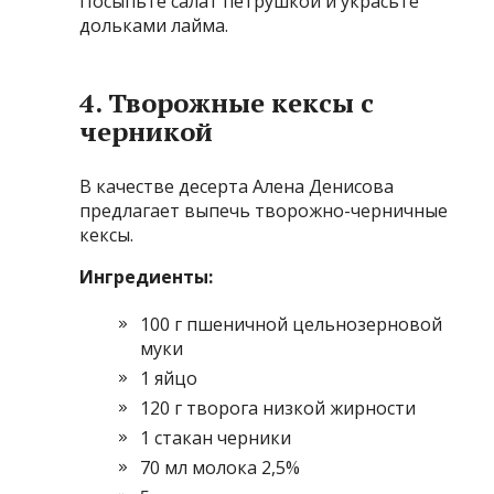
Посыпьте салат петрушкой и украсьте
дольками лайма.
4. Творожные кексы с
черникой
В качестве десерта Алена Денисова
предлагает выпечь творожно-черничные
кексы.
Ингредиенты:
100 г пшеничной цельнозерновой
муки
1 яйцо
120 г творога низкой жирности
1 стакан черники
70 мл молока 2,5%