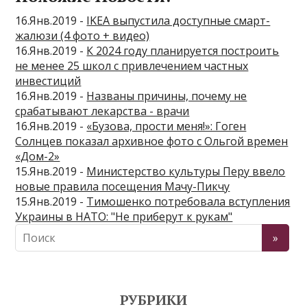
16.Янв.2019 -
IKEA выпустила доступные смарт-
жалюзи (4 фото + видео)
16.Янв.2019 -
К 2024 году планируется построить
не менее 25 школ с привлечением частных
инвестиций
16.Янв.2019 -
Названы причины, почему не
срабатывают лекарства - врачи
16.Янв.2019 -
«Бузова, прости меня!»: Гоген
Солнцев показал архивное фото с Ольгой времен
«Дом-2»
15.Янв.2019 -
Министерство культуры Перу ввело
новые правила посещения Мачу-Пикчу
15.Янв.2019 -
Тимошенко потребовала вступления
Украины в НАТО: "Не приберут к рукам"
РУБРИКИ