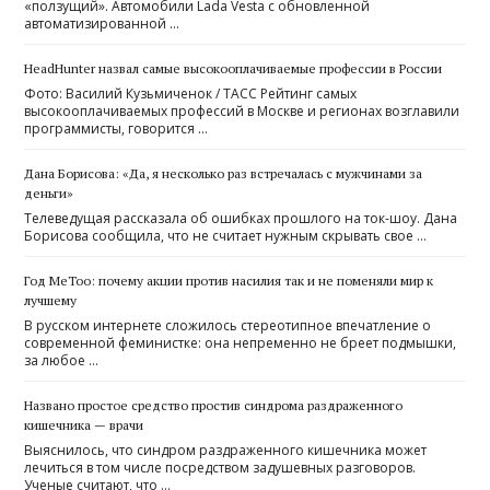
«ползущий». Автомобили Lada Vesta с обновленной
автоматизированной …
HeadHunter назвал самые высокооплачиваемые профессии в России
Фото: Василий Кузьмиченок / ТАСС Рейтинг самых
высокооплачиваемых профессий в Москве и регионах возглавили
программисты, говорится …
Дана Борисова: «Да, я несколько раз встречалась с мужчинами за
деньги»
Телеведущая рассказала об ошибках прошлого на ток-шоу. Дана
Борисова сообщила, что не считает нужным скрывать свое …
Год MeToo: почему акции против насилия так и не поменяли мир к
лучшему
В русском интернете сложилось стереотипное впечатление о
современной феминистке: она непременно не бреет подмышки,
за любое …
Названо простое средство простив синдрома раздраженного
кишечника — врачи
Выяснилось, что синдром раздраженного кишечника может
лечиться в том числе посредством задушевных разговоров.
Ученые считают, что …