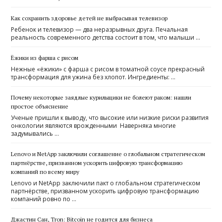
Как сохранить здоровье детей не выбрасывая телевизор
Ребенок и телевизор — два неразрывных друга. Печальная
реальность современного детства состоит в том, что малыши …
Ёжики из фарша с рисом
Нежные «ёжики» с фарша с рисом в томатной соусе прекрасный
трансформация для ужина без хлопот. Ингредиенты: …
Почему некоторые заядлые курильщики не болеют раком: нашли
простое объяснение
Ученые пришли к выводу, что высокие или низкие риски развития
онкологии являются врожденными Наверняка многие
задумывались …
Lenovo и NetApp заключили соглашение о глобальном стратегическом
партнёрстве, призванном ускорить цифровую трансформацию
компаний по всему миру
Lenovo и NetApp заключили пакт о глобальном стратегическом
партнёрстве, призванном ускорить цифровую трансформацию
компаний ровно по …
Джастин Сан, Tron: Bitcoin не годится для бизнеса