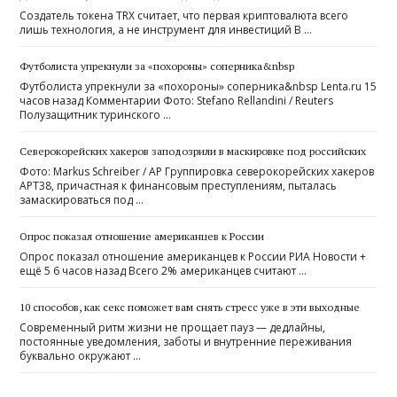
Создатель токена TRX считает, что первая криптовалюта всего
лишь технология, а не инструмент для инвестиций В …
Футболиста упрекнули за «похороны» соперника&nbsp
Футболиста упрекнули за «похороны» соперника&nbsp Lenta.ru 15
часов назад Комментарии Фото: Stefano Rellandini / Reuters
Полузащитник туринского …
Северокорейских хакеров заподозрили в маскировке под российских
Фото: Markus Schreiber / AP Группировка северокорейских хакеров
APT38, причастная к финансовым преступлениям, пыталась
замаскироваться под …
Опрос показал отношение американцев к России
Опрос показал отношение американцев к России РИА Новости +
ещё 5 6 часов назад Всего 2% американцев считают …
10 способов, как секс поможет вам снять стресс уже в эти выходные
Современный ритм жизни не прощает пауз — дедлайны,
постоянные уведомления, заботы и внутренние переживания
буквально окружают …