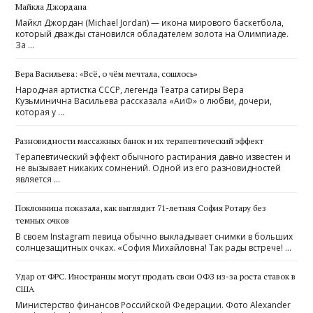
Майкла Джордана
Майкл Джордан (Michael Jordan) — икона мирового баскетбола,
который дважды становился обладателем золота на Олимпиаде.
За …
Вера Васильева: «Всё, о чём мечтала, сошлось»
Народная артистка СССР, легенда Театра сатиры Вера
Кузьминична Васильева рассказала «АиФ» о любви, дочери,
которая у …
Разновидности массажных банок и их терапевтический эффект
Терапевтический эффект обычного растирания давно известен и
не вызывает никаких сомнений. Одной из его разновидностей
является …
Поклонница показала, как выглядит 71-летняя София Ротару без
темных очков
В своем Instagram певица обычно выкладывает снимки в больших
солнцезащитных очках. «София Михайловна! Так рады встрече! …
Удар от ФРС. Иностранцы могут продать свои ОФЗ из-за роста ставок в
США
Министерство финансов Российской Федерации. Фото Alexander