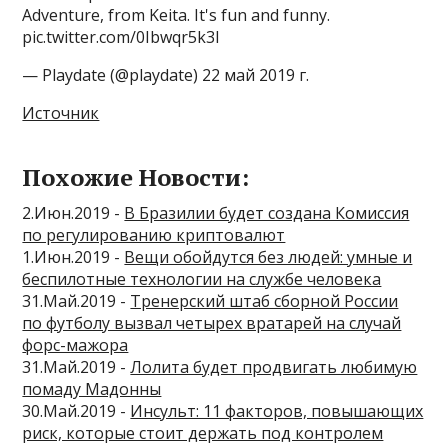
Adventure, from Keita. It's fun and funny.
pic.twitter.com/0Ibwqr5k3I
— Playdate (@playdate) 22 май 2019 г.
Источник
Похожие Новости:
2.Июн.2019 -
В Бразилии будет создана Комиссия
по регулированию криптовалют
1.Июн.2019 -
Вещи обойдутся без людей: умные и
беспилотные технологии на службе человека
31.Май.2019 -
Тренерский штаб сборной России
по футболу вызвал четырех вратарей на случай
форс-мажора
31.Май.2019 -
Лолита будет продвигать любимую
помаду Мадонны
30.Май.2019 -
Инсульт: 11 факторов, повышающих
риск, которые стоит держать под контролем