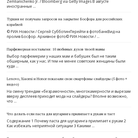
Zemlianichenko Jr. / Bloomberg via Getty Images В августе
иностранные …
Турция не получала запросов на закрытие Босфора для российских
кораблей
© РИА Новости / Сергей СубботинПерейти в фотобанкВид на
пролив Босфор. Архивное фото© РИА Новости / …
Парфюмерная ностальгия: 10 любимых духов твоей мамы
Выбор парфюмерии у наших мам и бабушек был не таким
обширным, как у нас. И тем не менее советские женщины были
куда …
Lenovo, Xiaomi и Honor показали свои смартфоны-слайдеры (5 фото +
видео)
На смену трендам «безрамочности», многокамерности и вырезам
вверху дисплеев приходит мода на слайдеры? Вполне возможно,
что …
Что делать если паста для шугаринга прилипает к рукам и тает
Содержание 1 Почему паста для шугаринга прилипает к рукам 2
Как избежать неприятной ситуации 3 Какими …