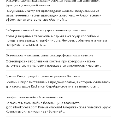
Эндокринологи нашли замену обычной терапии при сниженной
функции щитовидной железы
Высушенный экстракт щитовидной железы, полученный из
измельченных частей щитовидки животных, — безопасная и
эффективная альтернатива обычной …
Выбираем стильный аксессуар – солнцезащитные очки
Солнцезащитные телескопы модный аксессуар способный
придать владельцу специфичность. Человек с обычным и ничем
не примечательным на …
Остеопороз у женщин: симптомы, профилактика и лечение
Остеопороз – заболевание костей, при котором их ткань
истончается, и у человека повышается склонность к частым …
Бритни Спирс продаёт платье из рекламы Radiance
Бритни Спирс выставила на продажу платье, в котором снималась
для своих духов Radiance. Серебристое платье появилось …
Гольфист мячом выбил болельщице глаз
Гольфист мячом выбил болельщице глаз Фото:
globallookpress.com Комментарии4 Американский гольфист Брукс
Коэпки выбил мячом глаз 49-летней …