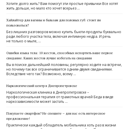
Хотите долго жить? Вам помогут эти простые привычки Все хотят
жить дольше, но мало кто хочет всерьез …
Хайлайтер для вагины и бальзам для половых губ: стоит ли
пользоваться?
Без лишних разговоров можно купить бьюти-продукты буквально
ради любого участка тела, включая интимную недра. И речь
не только о мыле, …
Ошибки языка тела: 10 жестов, способных испортить ваше первое
свидание. Каких жестов лучше избегать на свидании
Вы в поиске дальнейший половины, регулярно ходите на встречи,
но почему-так все ограничивается одним-двумя свиданиями.
Вследствие чего так? Возможно, всему …
Наркологический центр в Днепропетровске
Наркологическая клиника в Днепропетровске –
профессиональная терапия от грамотных врачей Беда в виде
наркозависимости может застать …
Покупаете смартфон? Не спешите – для вас есть интересное
предложение!
Практически каждый обладатель мобильника хоть раз в жизни