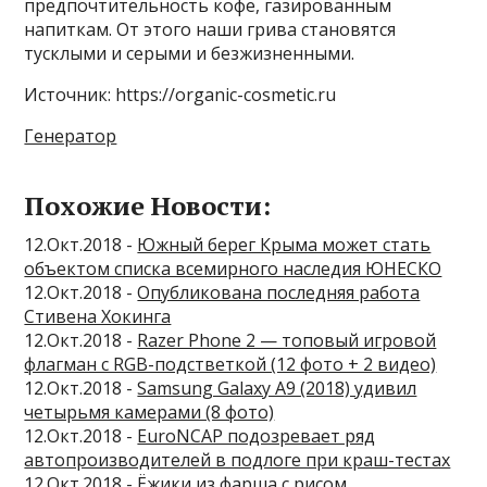
предпочтительность кофе, газированным
напиткам. От этого наши грива становятся
тусклыми и серыми и безжизненными.
Источник: https://organic-cosmetic.ru
Генератор
Похожие Новости:
12.Окт.2018 -
Южный берег Крыма может стать
объектом списка всемирного наследия ЮНЕСКО
12.Окт.2018 -
Опубликована последняя работа
Стивена Хокинга
12.Окт.2018 -
Razer Phone 2 — топовый игровой
флагман с RGB-подстветкой (12 фото + 2 видео)
12.Окт.2018 -
Samsung Galaxy A9 (2018) удивил
четырьмя камерами (8 фото)
12.Окт.2018 -
EuroNCAP подозревает ряд
автопроизводителей в подлоге при краш-тестах
12.Окт.2018 -
Ёжики из фарша с рисом