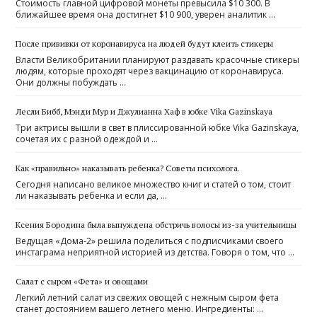
Стоимость главной цифровой монеты превысила $10 300. В
ближайшее время она достигнет $10 900, уверен аналитик …
После прививки от коронавируса на людей будут клеить стикеры
Власти Великобритании планируют раздавать красочные стикеры
людям, которые проходят через вакцинацию от коронавируса.
Они должны побуждать …
Лесли Бибб, Мэнди Мур и Джулианна Хаф в юбке Vika Gazinskaya
Три актрисы вышли в свет в плиссированной юбке Vika Gazinskaya,
сочетая их с разной одеждой и …
Как «правильно» наказывать ребенка? Советы психолога.
Сегодня написано великое множество книг и статей о том, стоит
ли наказывать ребенка и если да, …
Ксения Бородина была вынуждена обстричь волосы из-за учительницы
Ведущая «Дома-2» решила поделиться с подписчиками своего
инстаграма неприятной историей из детства. Говоря о том, что …
Салат с сыром «Фета» и овощами
Легкий летний салат из свежих овощей с нежным сыром фета
станет достоянием вашего летнего меню. Ингредиенты: …