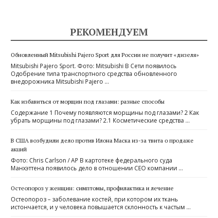
РЕКОМЕНДУЕМ
Обновленный Mitsubishi Pajero Sport для России не получит «дизеля»
Mitsubishi Pajero Sport. Фото: Mitsubishi В Сети появилось
Одобрение типа транспортного средства обновленного
внедорожника Mitsubishi Pajero …
Как избавиться от морщин под глазами: разные способы
Содержание 1 Почему появляются морщины под глазами? 2 Как
убрать морщины под глазами? 2.1 Косметические средства …
В США возбудили дело против Илона Маска из-за твита о продаже
акций
Фото: Chris Carlson / AP В картотеке федерального суда
Манхэттена появилось дело в отношении CEO компании …
Остеопороз у женщин: симптомы, профилактика и лечение
Остеопороз – заболевание костей, при котором их ткань
истончается, и у человека повышается склонность к частым …