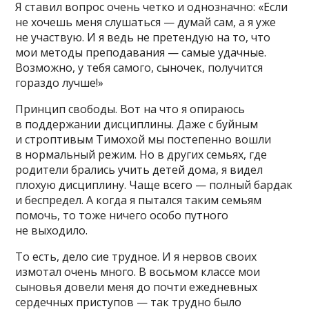
Я ставил вопрос очень четко и однозначно: «Если
не хочешь меня слушаться — думай сам, а я уже
не участвую. И я ведь не претендую на то, что
мои методы преподавания — самые удачные.
Возможно, у тебя самого, сыночек, получится
гораздо лучше!»
Принцип свободы. Вот на что я опираюсь
в поддержании дисциплины. Даже с буйным
и строптивым Тимохой мы постепенно вошли
в нормальный режим. Но в других семьях, где
родители брались учить детей дома, я видел
плохую дисциплину. Чаще всего — полный бардак
и беспредел. А когда я пытался таким семьям
помочь, то тоже ничего особо путного
не выходило.
То есть, дело сие трудное. И я нервов своих
измотал очень много. В восьмом классе мои
сыновья довели меня до почти ежедневных
сердечных приступов — так трудно было