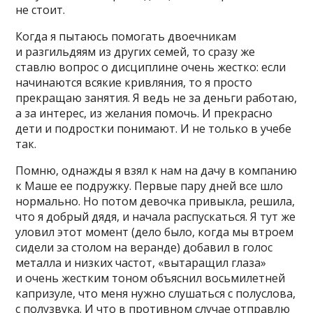
не стоит.
Когда я пытаюсь помогать двоечникам
и разгильдяям из других семей, то сразу же
ставлю вопрос о дисциплине очень жестко: если
начинаются всякие кривляния, то я просто
прекращаю занятия. Я ведь не за деньги работаю,
а за интерес, из желания помочь. И прекрасно
дети и подростки понимают. И не только в учебе
так.
Помню, однажды я взял к нам на дачу в компанию
к Маше ее подружку. Первые пару дней все шло
нормально. Но потом девочка привыкла, решила,
что я добрый дядя, и начала распускаться. Я тут же
уловил этот момент (дело было, когда мы втроем
сидели за столом на веранде) добавил в голос
металла и низких частот, «вытаращил глаза»
и очень жестким тоном объяснил восьмилетней
капризуле, что меня нужно слушаться с полуслова,
с полузвука. И что в противном случае отправлю