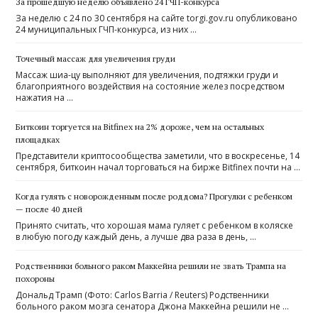
За прошедшую неделю объявлено 24 ГЧП-конкурса
За неделю с 24 по 30 сентября на сайте torgi.gov.ru опубликовано
24 муниципальных ГЧП-конкурса, из них …
Точечный массаж для увеличения груди
Массаж шиа-цу выполняют для увеличения, подтяжки груди и
благоприятного воздействия на состояние желез посредством
нажатия на …
Биткоин торгуется на Bitfinex на 2% дороже, чем на остальных
площадках
Представители криптосообщества заметили, что в воскресенье, 14
сентября, биткоин начал торговаться на бирже Bitfinex почти на …
Когда гулять с новорожденным после роддома? Прогулки с ребенком
— после 40 дней
Принято считать, что хорошая мама гуляет с ребенком в коляске
в любую погоду каждый день, а лучше два раза в день, …
Родственники больного раком Маккейна решили не звать Трампа на
похороны
Дональд Трамп (Фото: Carlos Barria / Reuters) Родственники
больного раком мозга сенатора Джона Маккейна решили не …