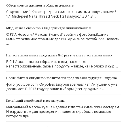
Обзор кремов для шеи и области декольте
Содержание 1 Какие средства считаются самыми популярными?
1.1 Medi-peel Naite Thread Neck 1.2 Гиалурол ZD 1.3 …
МИД назвал обвинения Нидерландов шпиономанией
© РИА Новости / Максим БлиновПерейти в фотобанкЗдание
министерства иностранных дел РФ. Архивное фото© РИА Новости
…
Непастеризованные продукты в 840 раз вреднее пастеризованных
В США эксперты разобрались в том, насколько
непастеризованные, сырые продукты – такие, как молоко и сыр …
После бунта в Ингушетии политологи предсказали будущее Евкурова
фото: youtube.com Юнус-Бек Евкуров возглавляет Ингушетию уже
десять лет. В 2013 году прошли выборы (всенародные в …
Китайский скребковый массаж гуаша
Мануальный массаж гуаша издавна известен китайским мастерам.
Инструментом для проведения является скребок, с помощью
которого при …