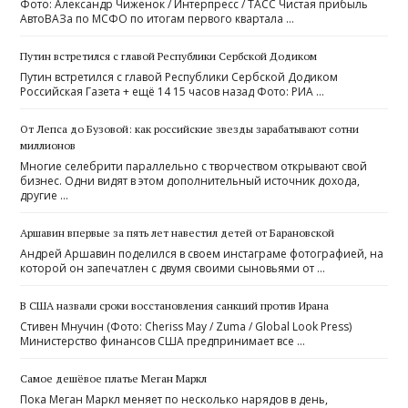
Фото: Александр Чиженок / Интерпресс / ТАСС Чистая прибыль
АвтоВАЗа по МСФО по итогам первого квартала …
Путин встретился с главой Республики Сербской Додиком
Путин встретился с главой Республики Сербской Додиком
Российская Газета + ещё 14 15 часов назад Фото: РИА …
От Лепса до Бузовой: как российские звезды зарабатывают сотни
миллионов
Многие селебрити параллельно с творчеством открывают свой
бизнес. Одни видят в этом дополнительный источник дохода,
другие …
Аршавин впервые за пять лет навестил детей от Барановской
Андрей Аршавин поделился в своем инстаграме фотографией, на
которой он запечатлен с двумя своими сыновьями от …
В США назвали сроки восстановления санкций против Ирана
Стивен Мнучин (Фото: Cheriss May / Zuma / Global Look Press)
Министерство финансов США предпринимает все …
Самое дешёвое платье Меган Маркл
Пока Меган Маркл меняет по несколько нарядов в день,