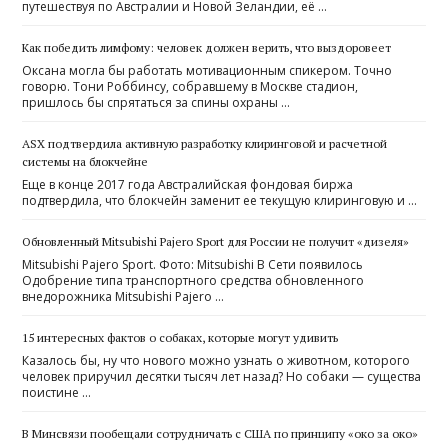
путешествуя по Австралии и Новой Зеландии, её …
Как победить лимфому: человек должен верить, что выздоровеет
Оксана могла бы работать мотивационным спикером. Точно
говорю. Тони Роббинсу, собравшему в Москве стадион,
пришлось бы спрятаться за спины охраны …
ASX подтвердила активную разработку клиринговой и расчетной
системы на блокчейне
Еще в конце 2017 года Австралийская фондовая биржа
подтвердила, что блокчейн заменит ее текущую клиринговую и …
Обновленный Mitsubishi Pajero Sport для России не получит «дизеля»
Mitsubishi Pajero Sport. Фото: Mitsubishi В Сети появилось
Одобрение типа транспортного средства обновленного
внедорожника Mitsubishi Pajero …
15 интересных фактов о собаках, которые могут удивить
Казалось бы, ну что нового можно узнать о животном, которого
человек приручил десятки тысяч лет назад? Но собаки — существа
поистине …
В Минсвязи пообещали сотрудничать с США по принципу «око за око»