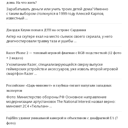
дома. На что жить?
Зарабатывать деньги или учить троих детей дома? Именно
с таким выбором столкнулся в 1999 году Алексей Карпов,
известный …
Джордж Клуни попал в ДТП на острове Сардиния
Актер на скутере ехал на место съемок своего сериала, у него
диагностировали травму таза и ушибы …
Razer Phone 2 — топовый игровой флагман с RGB-подстветкой (12 фото
+ 2 видео)
У компании Razer, специализирующейся сверху выпуске
геймерских устройств и аксессуаров, уже изволь второй игровой
смартфон Razer …
Российские «Царь-миномет» и гаубица-гигант напугали западных
экспертов
Фото: Министерство обороны РФ Основное направление
модернизации артустановок The National Interest назвал верно:
миномет 2С4 «Тюльпан» …
Fujifilm удивил уникальной камерой и объективом с диафрагмой f/1 (7
фото)