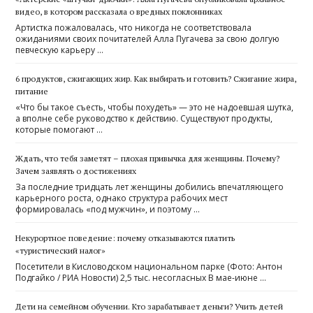
видео, в котором рассказала о вредных поклонниках
Артистка пожаловалась, что никогда не соответствовала
ожиданиями своих почитателей Алла Пугачева за свою долгую
певческую карьеру …
6 продуктов, сжигающих жир. Как выбирать и готовить? Сжигание жира,
питание
«Что бы такое съесть, чтобы похудеть» — это не надоевшая шутка,
а вполне себе руководство к действию. Существуют продукты,
которые помогают …
Ждать, что тебя заметят – плохая привычка для женщины. Почему?
Зачем заявлять о достижениях
За последние тридцать лет женщины добились впечатляющего
карьерного роста, однако структура рабочих мест
формировалась «под мужчин», и поэтому …
Некурортное поведение: почему отказываются платить
«туристический налог»
Посетители в Кисловодском национальном парке (Фото: Антон
Подгайко / РИА Новости) 2,5 тыс. несогласных В мае-июне …
Дети на семейном обучении. Кто зарабатывает деньги? Учить детей