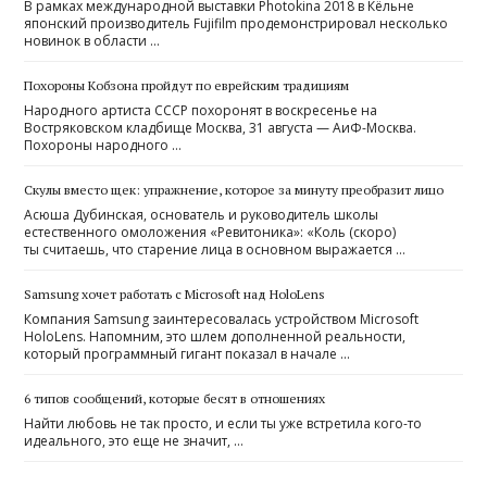
В рамках международной выставки Photokina 2018 в Кёльне
японский производитель Fujifilm продемонстрировал несколько
новинок в области …
Похороны Кобзона пройдут по еврейским традициям
Народного артиста СССР похоронят в воскресенье на
Востряковском кладбище Москва, 31 августа — АиФ-Москва.
Похороны народного …
Скулы вместо щек: упражнение, которое за минуту преобразит лицо
Асюша Дубинская, основатель и руководитель школы
естественного омоложения «Ревитоника»: «Коль (скоро)
ты считаешь, что старение лица в основном выражается …
Samsung хочет работать с Microsoft над HoloLens
Компания Samsung заинтересовалась устройством Microsoft
HoloLens. Напомним, это шлем дополненной реальности,
который программный гигант показал в начале …
6 типов сообщений, которые бесят в отношениях
Найти любовь не так просто, и если ты уже встретила кого-то
идеального, это еще не значит, …