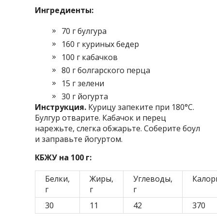
Ингредиенты:
70 г булгура
160 г куриных бедер
100 г кабачков
80 г болгарского перца
15 г зелени
30 г йогурта
Инструкция.
Курицу запеките при 180°C.
Булгур отварите. Кабачок и перец
нарежьте, слегка обжарьте. Соберите боул
и заправьте йогуртом.
КБЖУ на 100 г:
Белки,
Жиры,
Углеводы,
Калор
г
г
г
30
11
42
370