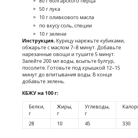
80 г болгарского перца
50 г лука
10 г оливкового масла
по вкусу соль, специи
10 г зелени
Инструкция.
Курицу нарежьте кубиками,
обжарьте с маслом 7–8 минут. Добавьте
нарезанные овощи и тушите 5 минут.
Залейте 200 мл воды, всыпьте булгур,
посолите. Готовьте под крышкой 12–15
минут до впитывания воды. В конце
добавьте зелень.
КБЖУ на 100 г:
Белки,
Жиры,
Углеводы,
Калор
г
г
г
28
10
45
330