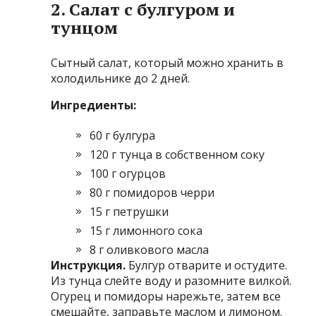
2. Салат с булгуром и
тунцом
Сытный салат, который можно хранить в
холодильнике до 2 дней.
Ингредиенты:
60 г булгура
120 г тунца в собственном соку
100 г огурцов
80 г помидоров черри
15 г петрушки
15 г лимонного сока
8 г оливкового масла
Инструкция.
Булгур отварите и остудите.
Из тунца слейте воду и разомните вилкой.
Огурец и помидоры нарежьте, затем все
смешайте, заправьте маслом и лимоном.