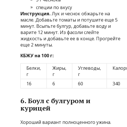
специи по вкусу
Инструкция.
Лук и чеснок обжарьте на
масле. Добавьте томаты и потушите еще 5
минут. Всыпьте булгур, добавьте воду и
варите 12 минут. Из фасоли слейте
жидкость и добавьте ее в конце. Прогрейте
еще 2 минуты.
КБЖУ на 100 г:
Белки,
Жиры,
Углеводы,
Калор
г
г
г
16
6
60
340
6. Боул с булгуром и
курицей
Хороший вариант полноценного ужина.