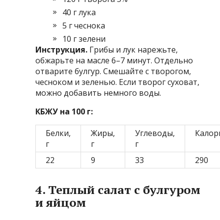
40 г лука
5 г чеснока
10 г зелени
Инструкция.
Грибы и лук нарежьте,
обжарьте на масле 6–7 минут. Отдельно
отварите булгур. Смешайте с творогом,
чесноком и зеленью. Если творог суховат,
можно добавить немного воды.
КБЖУ на 100 г:
Белки,
Жиры,
Углеводы,
Калор
г
г
г
22
9
33
290
4. Теплый салат с булгуром
и яйцом