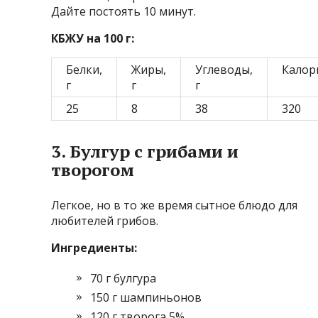
Дайте постоять 10 минут.
КБЖУ на 100 г:
Белки,
Жиры,
Углеводы,
Калор
г
г
г
25
8
38
320
3. Булгур с грибами и
творогом
Легкое, но в то же время сытное блюдо для
любителей грибов.
Ингредиенты:
70 г булгура
150 г шампиньонов
120 г творога 5%