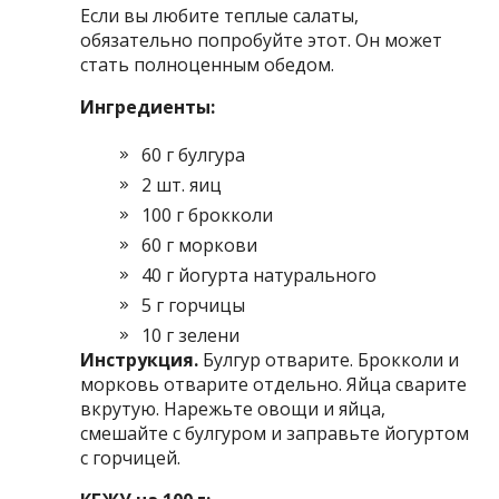
Если вы любите теплые салаты,
обязательно попробуйте этот. Он может
стать полноценным обедом.
Ингредиенты:
60 г булгура
2 шт. яиц
100 г брокколи
60 г моркови
40 г йогурта натурального
5 г горчицы
10 г зелени
Инструкция.
Булгур отварите. Брокколи и
морковь отварите отдельно. Яйца сварите
вкрутую. Нарежьте овощи и яйца,
смешайте с булгуром и заправьте йогуртом
с горчицей.