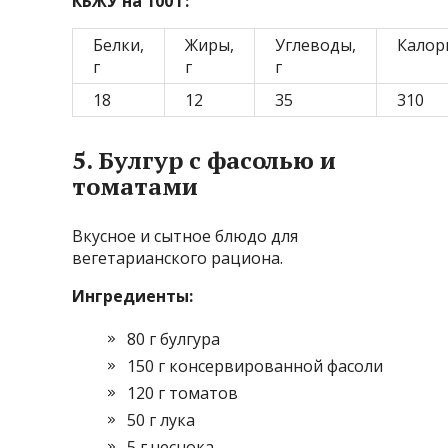
КБЖУ на 100 г:
Белки,
Жиры,
Углеводы,
Калор
г
г
г
18
12
35
310
5. Булгур с фасолью и
томатами
Вкусное и сытное блюдо для
вегетарианского рациона.
Ингредиенты:
80 г булгура
150 г консервированной фасоли
120 г томатов
50 г лука
5 г чеснока