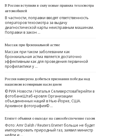
В России вступили в силу новые правила техосмотра
автомобилей
В частности, поправки вводят ответственность
операторов техосмотра за выдачу
диагностической карты неисправным машинам.
Поправки в закон …
Массаж при бронхиальной астме
Массаж при таком заболевании как
бронхиальная астма является достаточно
эффективным как для проведения первичной
профилактики у …
Россия намерена добиться признания победы над
нацизмом всемирным наследием
© РИА Новости / Наталья СеливерстоваПерейти в
фотобанкШтаб-кровля Организации
объединенных наций в Нью-Йорке, США.
Архивное фотография© …
Египет объявил о выходе на самообеспечение газом
Фото: Amr Dalsh / Reuters Египет больше не будет
импортировать природный газ, заявил министр
нефти и …