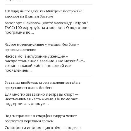
100 млрд на посадку: как Минтранс построит 61
аэропорт на Дальнем Востоке
Аэропорт «Елизово» (Фото: Александр Петров /
ТАСС) 100 млрд руб. на аэропорты О подготовке
программы по …
Частое мочеиспускание у женщин без боли –
причины и лечение
Частое мочеиспускание у женщин –
распространенное явление. Оно может быть
связано с какой-либо патологией или
проявлением …
Звездная пробежка: кто из знаменитостей не
представляет жизнь без бега
Для многих звезд кино и эстрады спорт —
неотъемлемая часть жизни. Он помогает
поддерживать форму и …
Подсматривание в смартфон супруга может
обернуться тюремным сроком
Смартфон и информация в нём — это дело