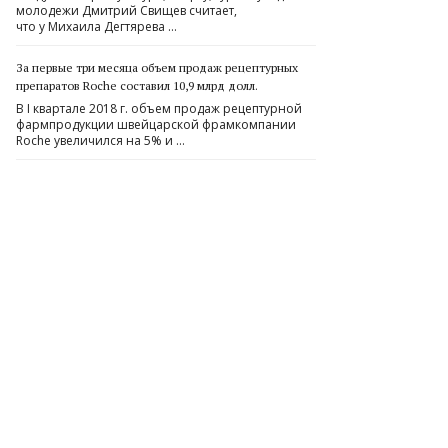
молодежи Дмитрий Свищев считает,
что у Михаила Дегтярева …
За первые три месяца объем продаж рецептурных
препаратов Roche составил 10,9 млрд долл.
В I квартале 2018 г. объем продаж рецептурной
фармпродукции швейцарской фрамкомпании
Roche увеличился на 5% и …