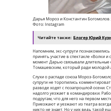
Дарья Мороз и Константин Богомолов ж
Фото: Instagram
Читайте также:
Блогер Юрий Куз
Напомним, экс-супруги познакомились 
принять участие в спектакле «Волки и 
момент Дарью связывали длительные 
Томашевским, который ради молодой а
Слухи о распаде союза Мороз-Богомоло
супруги не торопились комментироват
разводе ходят с позапрошлой осени. 
надолго уезжает в командировки. Работ
подругам, что для него на первом месте
Приезжают и уезжают из театра всегд
никто не знает. Но у них ведь такой е