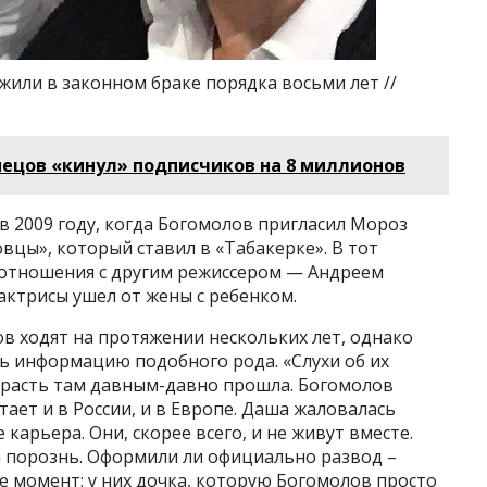
или в законном браке порядка восьми лет //
нецов «кинул» подписчиков на 8 миллионов
в 2009 году, когда Богомолов пригласил Мороз
овцы», который ставил в «Табакерке». В тот
отношения с другим режиссером — Андреем
ктрисы ушел от жены с ребенком.
в ходят на протяжении нескольких лет, однако
ь информацию подобного рода. «Слухи об их
Страсть там давным-давно прошла. Богомолов
ает и в России, и в Европе. Даша жаловалась
 карьера. Они, скорее всего, и не живут вместе.
а порознь. Оформили ли официально развод –
ще момент: у них дочка, которую Богомолов просто