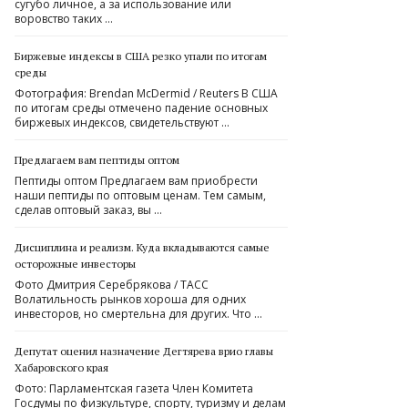
сугубо личное, а за использование или
воровство таких …
Биржевые индексы в США резко упали по итогам
среды
Фотография: Brendan McDermid / Reuters В США
по итогам среды отмечено падение основных
биржевых индексов, свидетельствуют …
Предлагаем вам пептиды оптом
Пептиды оптом Предлагаем вам приобрести
наши пептиды по оптовым ценам. Тем самым,
сделав оптовый заказ, вы …
Дисциплина и реализм. Куда вкладываются самые
осторожные инвесторы
Фото Дмитрия Серебрякова / ТАСС
Волатильность рынков хороша для одних
инвесторов, но смертельна для других. Что …
Депутат оценил назначение Дегтярева врио главы
Хабаровского края
Фото: Парламентская газета Член Комитета
Госдумы по физкультуре, спорту, туризму и делам