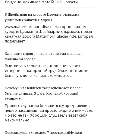
Лондоне. Архивное фото© РИА Новости …
В Швейцарии на курорте Церматт открылась
уникальная канатная дорога
www.matterhornparadise.ch На горнолыжном
курорте Церматт в Швейцарии открылась новая
канатная дорога Matterhorn Glacier ride, которая
поднимает …
Как искать парня в интернете, когда живешь в
маленьком городе
Выискивать серьезные отношения через
интернет — каторжный труд. Хуже этого может
быть чуть попытка познакомиться с …
Почему Билл Клинтон так располагает к себе?
Умение слушать: 3 шага. Кто такой хороший
слушатель
Процесс слушания большинству представляется
чем-то пассивным: вы просто сидите и внимаете.
Но это не так. Хороший слушатель ведет себя
максимально …
Перезагрузка для волос: 7 простых лайфхаков