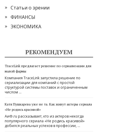
Статьи о зрении
ФИНАНСЫ
ЭКОНОМИКА
РЕКОМЕНДУЕМ
TraceLink предлагает решение по сериализации для
малой фармы
Компания TraceLink запустила решение по
сериализации для компаний с простой
структурой системы поставок и ограниченным
числом …
Катя Пушкарева уже не та. Как живут актеры сериала
«Не родись красивой»
​АиФ.ru рассказывает, кто из актеров некогда
популярного сериала «Не родись красивой»
добился реальных успехов в профессии, …