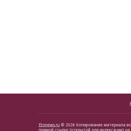
Etonews.ru
© 2026 Копирование материала в
прямой ссылке (открытой для индексации) на 