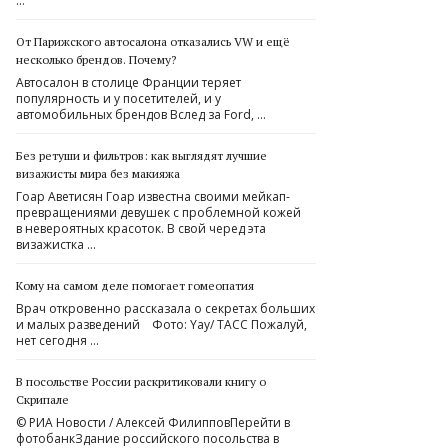
…
От Парижского автосалона отказались VW и ещё
несколько брендов. Почему?
Автосалон в столице Франции теряет
популярность и у посетителей, и у
автомобильных брендов Вслед за Ford, …
Без ретуши и фильтров: как выглядят лучшие
визажисты мира без макияжа
Гоар Аветисян Гоар известна своими мейкап-
превращениями девушек с проблемной кожей
в невероятных красоток. В свой черед эта
визажистка …
Кому на самом деле помогает гомеопатия
Врач откровенно рассказала о секретах больших
и малых разведений Фото: Yay/ ТАСС Пожалуй,
нет сегодня …
В посольстве России раскритиковали книгу о
Скрипале
© РИА Новости / Алексей ФилипповПерейти в
фотобанкЗдание российского посольства в