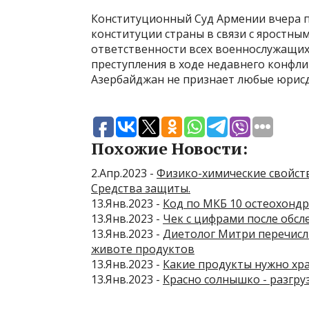
Конституционный Суд Армении вчера п
конституции страны в связи с яростны
ответственности всех военнослужащих
преступления в ходе недавнего конфли
Азербайджан не признает любые юрис
Похожие Новости:
2.Апр.2023 -
Физико-химические свойств
Средства защиты.
13.Янв.2023 -
Код по МКБ 10 остеохонд
13.Янв.2023 -
Чек с цифрами после обсл
13.Янв.2023 -
Диетолог Митри перечисл
животе продуктов
13.Янв.2023 -
Какие продукты нужно хра
13.Янв.2023 -
Красно солнышко - разгру