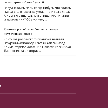
от экспертов и Ольги Бузовой
Задумывались ли вы когда-нибудь, что волосы
нуждаются в таком же уходе, что и кожа лица?
А именно в тщательном очищении, питании
и увлажнении? Объясняем, …
Критиков российского биатлона назвали
неудачниками&nbsp
Критиков российского биатлона назвали
неудачниками&nbsp Lenta.ru 4 часа назад
Комментарии2 Фото: РИА Новости Российская
биатлонистка Виктория …
а