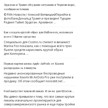
Эрдоган и Трамп обсудили ситуацию в Черном море,
сообщил источник
© РИА Новости / Алексей ВитвицкийПерейти в
фотобанкДональд Трамп и президент Турции
Реджеп Тайип Эрдоган. Архивное …
Как создать крутой образ для Halloween, используя
всего 3 бьюти-средства
Специально для Cosmo.ru стилист и визажист
Marina Fox показала, как с помощью всего трех
бьюти-средств нарисовать крутой образ
для Хэллоуина. …
Первая партия клона Apple AirPods от Xiaomi
распродана за 4 минуты
Недавно анонсированные беспроводные
наушники Xiaomi Mi AirDots Pro уже поступили в
продажу. Об этом сообщает novostiit.net …
Ford выпустит чумовой пикап. И он не для Штатов…
Мы давно привыкли к тому, что все самые крутые
пикапы изначально проектируются для
североамериканского рынка и еще пары тройки