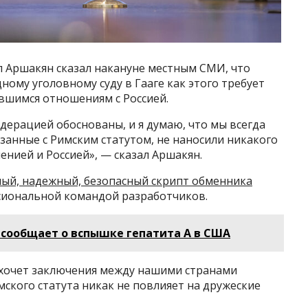
 Аршакян сказал накануне местным СМИ, что
му уголовному суду в Гааге как этого требует
вшимся отношениям с Россией.
дерацией обоснованы, и я думаю, что мы всегда
язанные с Римским статутом, не наносили никакого
ией и Россией», — сказал Аршакян.
ый, надежный, безопасный скрипт обменника
иональной командой разработчиков.
 сообщает о вспышке гепатита А в США
 хочет заключения между нашими странами
мского статута никак не повлияет на дружеские