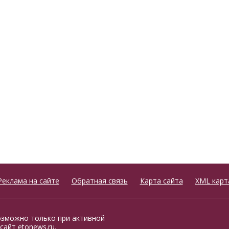
Реклама на сайте
Обратная связь
Карта сайта
XML карт
озможно только при активной
сайт etonews.ru.