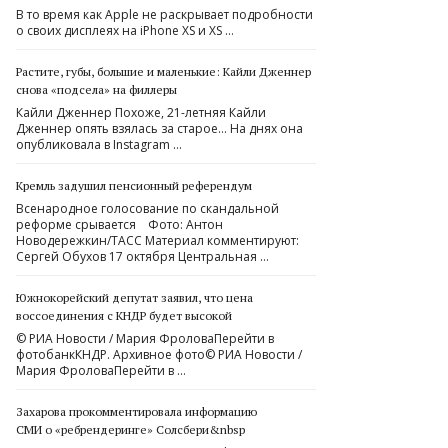
В то время как Apple не раскрывает подробности
о своих дисплеях на iPhone XS и XS …
Растите, губы, большие и маленькие: Кайли Дженнер
снова «подсела» на филлеры
Кайли Дженнер Похоже, 21-летняя Кайли
Дженнер опять взялась за старое… На днях она
опубликовала в Instagram …
Кремль задушил пенсионный референдум
Всенародное голосование по скандальной
реформе срывается Фото: Антон
Новодережкин/ТАСС Материал комментируют:
Сергей Обухов 17 октября Центральная …
Южнокорейский депутат заявил, что цена
воссоединения с КНДР будет высокой
© РИА Новости / Мария ФроловаПерейти в
фотобанкКНДР. Архивное фото© РИА Новости /
Мария ФроловаПерейти в …
Захарова прокомментировала информацию
СМИ о «ребрендеринге» Солсбери&nbsp