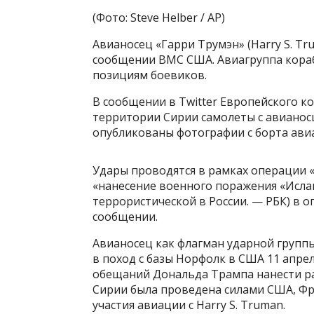
(Фото: Steve Helber / AP)
Авианосец «Гарри Трумэн» (Harry S. T
сообщении ВМС США. Авиагруппа кораб
позициям боевиков.
В сообщении в Twitter Европейского к
территории Сирии самолеты с авианосц
опубликованы фотографии с борта ави
Удары проводятся в рамках операции 
«нанесение военного поражения «Ислам
террористической в России. — РБК) в 
сообщении.
Авианосец как флагман ударной групп
в поход с базы Норфолк в США 11 апре
обещаний Дональда Трампа нанести ра
Сирии была проведена силами США, Фр
участия авиации с Harry S. Truman.