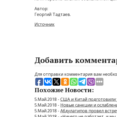
Автор:
Георгий Тадтаев.
Источник
Добавить коммента
Для отправки комментария вам необ
Похожие Новости:
5.Май.2018 -
США и Китай подготовили 
5.Май.2018 -
Новые санкции и ослаблени
5.Май.2018 -
Абдулатипов провел встре
5.Май.2018 -
«Ничего не работает, и мы