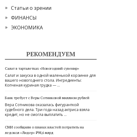
Статьи о зрении
ФИНАНСЫ
ЭКОНОМИКА
РЕКОМЕНДУЕМ
Салат в тарталетках «Новогодний сувенир»
Салат и закуска в одной маленькой корзинке для
вашего новогоднего стола. Ингредиенты:
Копченая куриная грудка — …
Банк требует с Веры Сотниковой миллион рублей
Вера Сотникова оказалась фигуранткой
судебного дела. Три года назад актриса взяла
кредит, но не смогла выплатить …
СМИ сообщили о планах властей потратить на
ледокол «Лидер» ₽98,6 млрд