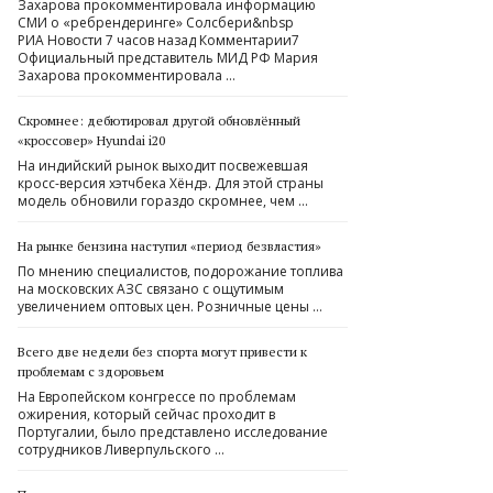
Захарова прокомментировала информацию
СМИ о «ребрендеринге» Солсбери&nbsp
РИА Новости 7 часов назад Комментарии7
Официальный представитель МИД РФ Мария
Захарова прокомментировала …
Скромнее: дебютировал другой обновлённый
«кроссовер» Hyundai i20
На индийский рынок выходит посвежевшая
кросс-версия хэтчбека Хёндэ. Для этой страны
модель обновили гораздо скромнее, чем …
На рынке бензина наступил «период безвластия»
По мнению специалистов, подорожание топлива
на московских АЗС связано с ощутимым
увеличением оптовых цен. Розничные цены …
Всего две недели без спорта могут привести к
проблемам с здоровьем
На Европейском конгрессе по проблемам
ожирения, который сейчас проходит в
Португалии, было представлено исследование
сотрудников Ливерпульского …