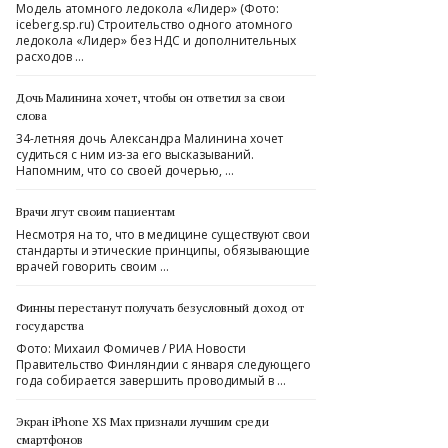
Модель атомного ледокола «Лидер» (Фото:
iceberg.sp.ru) Строительство одного атомного
ледокола «Лидер» без НДС и дополнительных
расходов …
Дочь Малинина хочет, чтобы он ответил за свои
слова
34-летняя дочь Александра Малинина хочет
судиться с ним из-за его высказываний.
Напомним, что со своей дочерью, …
Врачи лгут своим пациентам
Несмотря на то, что в медицине существуют свои
стандарты и этические принципы, обязывающие
врачей говорить своим …
Финны перестанут получать безусловный доход от
государства
Фото: Михаил Фомичев / РИА Новости
Правительство Финляндии с января следующего
года собирается завершить проводимый в …
Экран iPhone XS Max признали лучшим среди
смартфонов