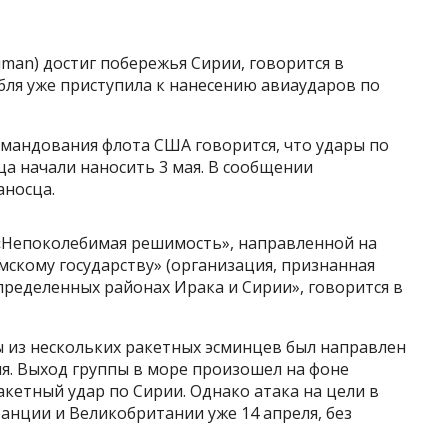
ruman) достиг побережья Сирии, говорится
в
ля уже приступила к нанесению авиаударов по
омандования флота США говорится, что удары по
а начали наносить 3 мая. В сообщении
аносца.
«Непоколебимая решимость», направленной на
скому государству» (организация, признанная
определенных районах Ирака и Сирии», говорится в
ы из нескольких ракетных эсминцев был направлен
ля. Выход группы в море произошел на фоне
кетный удар по Сирии. Однако атака на цели в
анции и Великобритании уже 14 апреля, без