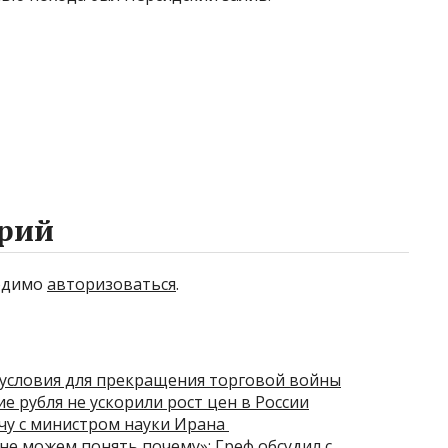
рий
ходимо
авторизоваться
.
условия для прекращения торговой войны
е рубля не ускорили рост цен в России
чу с министром науки Ирана
 не можем понять почему»: Греф обсудил с