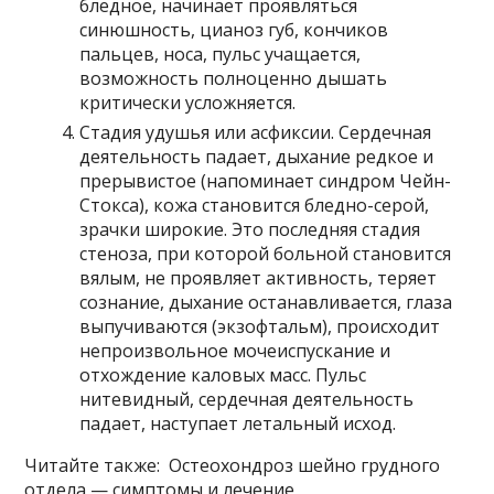
бледное, начинает проявляться
синюшность, цианоз губ, кончиков
пальцев, носа, пульс учащается,
возможность полноценно дышать
критически усложняется.
Стадия удушья или асфиксии. Сердечная
деятельность падает, дыхание редкое и
прерывистое (напоминает синдром Чейн-
Стокса), кожа становится бледно-серой,
зрачки широкие. Это последняя стадия
стеноза, при которой больной становится
вялым, не проявляет активность, теряет
сознание, дыхание останавливается, глаза
выпучиваются (экзофтальм), происходит
непроизвольное мочеиспускание и
отхождение каловых масс. Пульс
нитевидный, сердечная деятельность
падает, наступает летальный исход.
Читайте также: Остеохондроз шейно грудного
отдела — симптомы и лечение