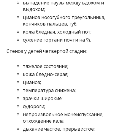
выпадение паузы между вдохом и
выдохом;
цианоз носогубного треугольника,
кончиков пальцев, губ;
кожа бледная, холодный пот;
сужение гортани почти на ⅔.
Стеноз у детей четвертой стадии:
тяжелое состояние;
кожа бледно-серая;
цианоз;
температура снижена;
зрачки широкие;
судороги;
непроизвольное мочеиспускание,
отхождение кала;
дыхание частое, прерывистое;