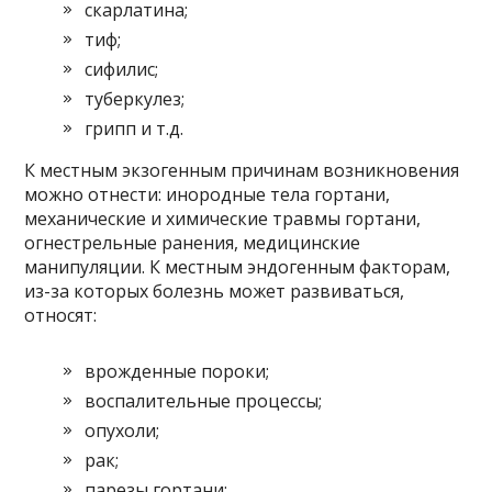
скарлатина;
тиф;
сифилис;
туберкулез;
грипп и т.д.
К местным экзогенным причинам возникновения
можно отнести: инородные тела гортани,
механические и химические травмы гортани,
огнестрельные ранения, медицинские
манипуляции. К местным эндогенным факторам,
из-за которых болезнь может развиваться,
относят:
врожденные пороки;
воспалительные процессы;
опухоли;
рак;
парезы гортани;