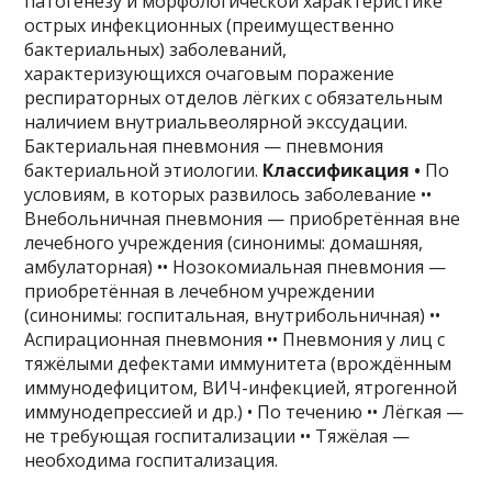
патогенезу и морфологической характеристике
острых инфекционных (преимущественно
бактериальных) заболеваний,
характеризующихся очаговым поражение
респираторных отделов лёгких с обязательным
наличием внутриальвеолярной экссудации.
Бактериальная пневмония — пневмония
бактериальной этиологии.
Классификация •
По
условиям, в которых развилось заболевание ••
Внебольничная пневмония — приобретённая вне
лечебного учреждения (синонимы: домашняя,
амбулаторная) •• Нозокомиальная пневмония —
приобретённая в лечебном учреждении
(синонимы: госпитальная, внутрибольничная) ••
Аспирационная пневмония •• Пневмония у лиц с
тяжёлыми дефектами иммунитета (врождённым
иммунодефицитом, ВИЧ-инфекцией, ятрогенной
иммунодепрессией и др.) • По течению •• Лёгкая —
не требующая госпитализации •• Тяжёлая —
необходима госпитализация.