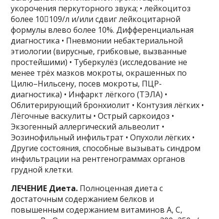
укорочения перкуторного звука; • лейкоцитоз
более 10109/л и/или сдвиг лейкоцитарной
формулы влево более 10%. Дифференциальная
диагностика • Пневмонии небактериальной
этиологии (вирусные, грибковые, вызванные
простейшими) • Туберкулёз (исследование не
менее трёх мазков мокроты, окрашенных по
Цилю–Нильсену, посев мокроты, ПЦР-
диагностика) • Инфаркт лёгкого (ТЭЛА) •
Облитерирующий бронхиолит • Контузия лёгких •
Лёгочные васкулиты • Острый саркоидоз •
Экзогенный аллергический альвеолит •
Эозинофильный инфильтрат • Опухоли лёгких •
Другие состояния, способные вызывать синдром
инфильтрации на рентгенограммах органов
грудной клетки.
ЛЕЧЕНИЕ Диета.
Полноценная диета с
достаточным содержанием белков и
повышенным содержанием витаминов А, С,