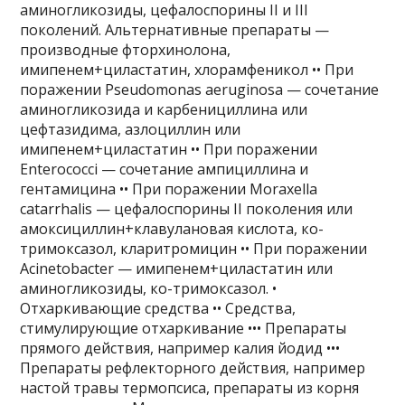
аминогликозиды, цефалоспорины II и III
поколений. Альтернативные препараты —
производные фторхинолона,
имипенем+циластатин, хлорамфеникол •• При
поражении Pseudomonas aeruginosa — сочетание
аминогликозида и карбенициллина или
цефтазидима, азлоциллин или
имипенем+циластатин •• При поражении
Enterococci — сочетание ампициллина и
гентамицина •• При поражении Moraxella
catarrhalis — цефалоспорины II поколения или
амоксициллин+клавулановая кислота, ко-
тримоксазол, кларитромицин •• При поражении
Acinetobacter — имипенем+циластатин или
аминогликозиды, ко-тримоксазол. •
Отхаркивающие средства •• Средства,
стимулирующие отхаркивание ••• Препараты
прямого действия, например калия йодид •••
Препараты рефлекторного действия, например
настой травы термопсиса, препараты из корня