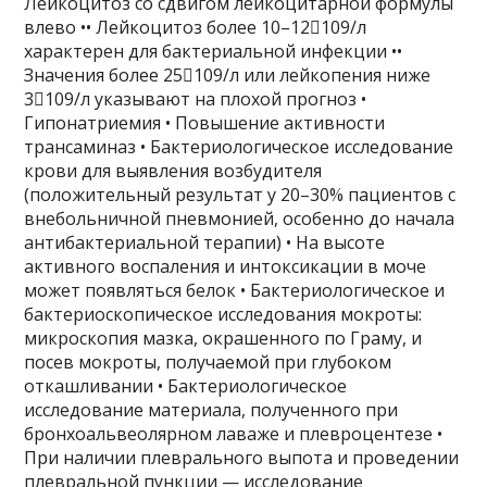
Лейкоцитоз со сдвигом лейкоцитарной формулы
влево •• Лейкоцитоз более 10–12109/л
характерен для бактериальной инфекции ••
Значения более 25109/л или лейкопения ниже
3109/л указывают на плохой прогноз •
Гипонатриемия • Повышение активности
трансаминаз • Бактериологическое исследование
крови для выявления возбудителя
(положительный результат у 20–30% пациентов с
внебольничной пневмонией, особенно до начала
антибактериальной терапии) • На высоте
активного воспаления и интоксикации в моче
может появляться белок • Бактериологическое и
бактериоскопическое исследования мокроты:
микроскопия мазка, окрашенного по Граму, и
посев мокроты, получаемой при глубоком
откашливании • Бактериологическое
исследование материала, полученного при
бронхоальвеолярном лаваже и плевроцентезе •
При наличии плеврального выпота и проведении
плевральной пункции — исследование