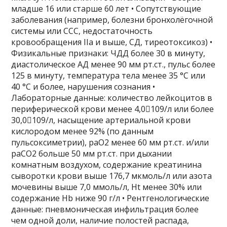
младше 16 или старше 60 лет • Сопутствующие
заболевания (например, болезни бронхолёгочной
системы или ССС, недостаточность
кровообращения IIа и выше, СД, тиреотоксикоз) •
Физикальные признаки: ЧДД более 30 в минуту,
диастолическое АД менее 90 мм рт.ст., пульс более
125 в минуту, температура тела менее 35 °С или
40 °С и более, нарушения сознания •
Лабораторные данные: количество лейкоцитов в
периферической крови менее 4,0109/л или более
30,0109/л, насыщение артериальной крови
кислородом менее 92% (по данным
пульсоксиметрии), paO2 менее 60 мм рт.ст. и/или
paСO2 больше 50 мм рт.ст. при дыхании
комнатным воздухом, содержание креатинина
сыворотки крови выше 176,7 мкмоль/л или азота
мочевины выше 7,0 ммоль/л, Ht менее 30% или
содержание Hb ниже 90 г/л • Рентгенологические
данные: пневмоническая инфильтрация более
чем одной доли, наличие полостей распада,