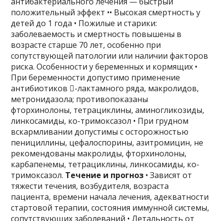
антибактериального лечения — быстрый
положительный эффект •• Высокая смертность у
детей до 1 года • Пожилые и старики:
заболеваемость и смертность повышены в
возрасте старше 70 лет, особенно при
сопутствующей патологии или наличии факторов
риска. Особенности у беременных и кормящих •
При беременности допустимо применение
антибиотиков -лактамного ряда, макролидов,
метронидазола; противопоказаны
фторхинолоны, тетрациклины, аминогликозиды,
линкосамиды, ко-тримоксазол • При грудном
вскармливании допустимы с осторожностью
пенициллины, цефалоспорины, азитромицин, не
рекомендованы макролиды, фторхинолоны,
карбапенемы, тетрациклины, линкосамиды, ко-
тримоксазол.
Течение и прогноз
• Зависят от
тяжести течения, возбудителя, возраста
пациента, времени начала лечения, адекватности
стартовой терапии, состояния иммунной системы,
сопутствующих заболеваний • Летальность от