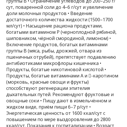
группы В • Ограничение углеводов до 200–250 г/
сут, поваренной соли до 4–6 г/сут и увеличение
доли молочных продуктов • Введение
достаточного количества жидкости (1500–1700
мл/сут) • Насыщение рациона продуктами,
богатыми витамином Р (черноплодной рябиной,
шиповником, чёрной смородиной, лимоном) •
Включение продуктов, богатых витаминами
группы В (мяса, рыбы, дрожжей, отвара из
пшеничных отрубей), препятствует подавлению
антибиотиками микрофлоры кишечника •
Продукты, богатые никотиновой кислотой •
Продукты, богатые витаминами А и -каротином
(морковь, красные овощи и фрукты)
способствуют регенерации эпителия
дыхательных путей. Рекомендуют фруктовые и
овощные соки • Пищу дают в измельчённом и
жидком виде, приём пищи 6–7 р/сут •
Энергетическая ценность от 1600 ккал/сут с
повышением по мере выздоровления до 2800
ккал/сут. Показания к госпитализации • Возраст