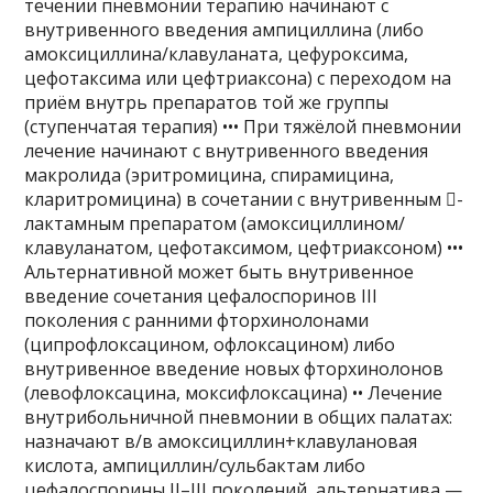
течении пневмонии терапию начинают с
внутривенного введения ампициллина (либо
амоксициллина/клавуланата, цефуроксима,
цефотаксима или цефтриаксона) с переходом на
приём внутрь препаратов той же группы
(ступенчатая терапия) ••• При тяжёлой пневмонии
лечение начинают с внутривенного введения
макролида (эритромицина, спирамицина,
кларитромицина) в сочетании с внутривенным -
лактамным препаратом (амоксициллином/
клавуланатом, цефотаксимом, цефтриаксоном) •••
Альтернативной может быть внутривенное
введение сочетания цефалоспоринов III
поколения с ранними фторхинолонами
(ципрофлоксацином, офлоксацином) либо
внутривенное введение новых фторхинолонов
(левофлоксацина, моксифлоксацина) •• Лечение
внутрибольничной пневмонии в общих палатах:
назначают в/в амоксициллин+клавулановая
кислота, ампициллин/сульбактам либо
цефалоспорины II–III поколений, альтернатива —