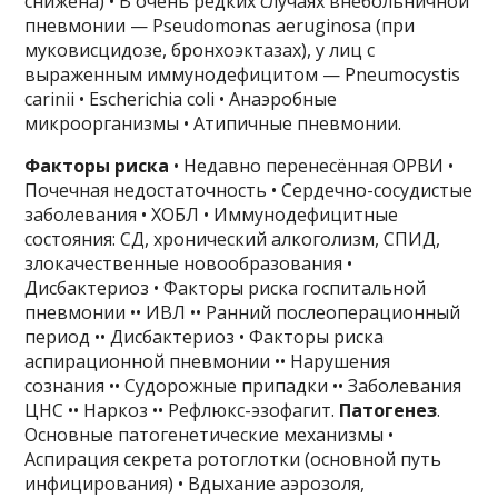
снижена) • В очень редких случаях внебольничной
пневмонии — Pseudomonas aeruginosa (при
муковисцидозе, бронхоэктазах), у лиц с
выраженным иммунодефицитом — Pneumocystis
carinii • Escherichia coli • Анаэробные
микроорганизмы • Атипичные пневмонии.
Факторы риска
• Недавно перенесённая ОРВИ •
Почечная недостаточность • Сердечно-сосудистые
заболевания • ХОБЛ • Иммунодефицитные
состояния: СД, хронический алкоголизм, СПИД,
злокачественные новообразования •
Дисбактериоз • Факторы риска госпитальной
пневмонии •• ИВЛ •• Ранний послеоперационный
период •• Дисбактериоз • Факторы риска
аспирационной пневмонии •• Нарушения
сознания •• Судорожные припадки •• Заболевания
ЦНС •• Наркоз •• Рефлюкс-эзофагит.
Патогенез
.
Основные патогенетические механизмы •
Аспирация секрета ротоглотки (основной путь
инфицирования) • Вдыхание аэрозоля,