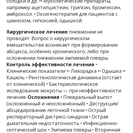
солодки и др. •• Муколитические препараты,
например ацетилцистеин, трипсин, бромгексин,
амброксол. • Оксигенотерапия для пациентов с
цианозом, гипоксией, одышкой.
Хирургическое лечение
пневмонии не
проводят. Вопрос о хирургическом
вмешательстве возникает при формировании
абсцесса, особенно хронического, либо при
осложнении пневмонии эмпиемой плевры.
Контроль эффективности лечения
•
Клинические показатели •• Лихорадка •• Одышка ••
Кашель • Рентгенологическая динамика (отстаёт
от клинической) • Бактериологическое
исследование мокроты — при неэффективности
лечения.
Осложнения
• Плевральный выпот
(осложнённый и неосложнённый) • Деструкция/
абсцедирование лёгочной ткани • Острый
респираторный дистресс-синдром • Острая
дыхательная недостаточность • Инфекционно-
септический шок • Эмпиема плевры.• Вторичная