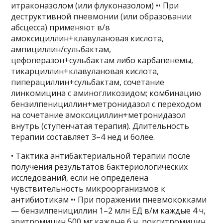
итраконазолом (или флуконазолом) •• При
деструктивной пневмонии (или образовании
абсцесса) применяют в/в
амоксициллин+клавулановая кислота,
ампициллин/сульбактам,
цефоперазон+сульбактам либо карбапенемы,
тикарциллин+клавулановая кислота,
пиперациллин+сульбактам, сочетание
линкомицина с аминогликозидом; комбинацию
бензилпенициллин+метронидазол с переходом
на сочетание амоксициллин+метронидазол
внутрь (ступенчатая терапия). Длительность
терапии составляет 3–4 нед и более.
• Тактика антибактериальной терапии после
получения результатов бактериологических
исследований, если не определена
чувствительность микроорганизмов к
антибиотикам •• При поражении пневмококками
— бензилпенициллин 1–2 млн ЕД в/м каждые 4 ч,
эритромицин 500 мг каждые 6 ч, рокситромицин