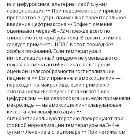
или цефуроксима, альтернативой служит
левофлоксацин ••• При невозможности приёма
препаратов внутрь применяют парентеральное
введение цефтриаксона ••• Эффект лечения
оценивают через 48–72 ч прежде всего по
снижению температуры тела. В связи с этим не
следует применять НПВС в этот период без
особых показаний. Если температура и
интоксикационный синдром не уменьшаются,
показана смена антибиотика с повторной
оценкой целесообразности госпитализации
пациента •••• Если применяли амоксициллин —
переходят на макролиды, если применяли
амоксициллин+клавулановая кислота или
цефуроксим — на левофлоксацин, если применяли
макролиды — на амоксициллин+клавулановая
кислота или левофлоксацин •••
Антибактериальную терапию прекращают при
стойкой нормализации температуры на 3–4-е
сутки •• Лечение в стационаре ••• При нетяжёлом