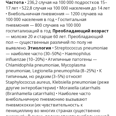
Частота
• 236,2 случая на 100 000 подростков 15–
17 лет • 522,8 случая на 100 000 населения до 14 лет
• Внебольничная пневмония — 1200 случаев на
100 000 населения в год • Госпитальная
пневмония — 800 случаев на 100 000
госпитализаций в год.
Преобладающий возраст
— моложе 20 и старше 60 лет. Преобладающий
пол — существенных различий по полу не
выявлено.
Этиология
• Streptococcus pneumoniae
— наиболее часто (30–50%) • Haemophilus
influenzae (10–20%) • Атипичные патогены —
Chlamidophila pneumoniae, Mycoplasma
pneumoniae, Legionella pneumophila (8–25%) • К
типичным, но редким (3–5%) относят
Staphylococcus aureus, Klebsiella pneumoniae (реже
другие энтеробактерии) • Moraxella catarrhalis
(Branhamella catarrhalis) • Наиболее часто
внебольничную пневмонию вызывают
пневмококки (их чувствительность к
пенициллину во многих странах существенно