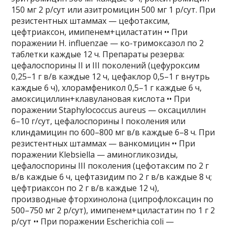
150 мг 2 р/сут или азитромицин 500 мг 1 р/сут. При
резистентных штаммах — цефотаксим,
цефтриаксон, имипенем+циластатин •• При
поражении H. influenzae — ко-тримоксазол по 2
таблетки каждые 12 ч. Препараты резерва:
цефалоспорины II и III поколений (цефуроксим
0,25–1 г в/в каждые 12 ч, цефаклор 0,5–1 г внутрь
каждые 6 ч), хлорамфеникол 0,5–1 г каждые 6 ч,
амоксициллин+клавулановая кислота •• При
поражении Staphylococcus aureus — оксациллин
6–10 г/сут, цефалоспорины I поколения или
клиндамицин по 600–800 мг в/в каждые 6–8 ч. При
резистентных штаммах — ванкомицин •• При
поражении Кlebsiella — аминогликозиды,
цефалоспорины III поколения (цефотаксим по 2 г
в/в каждые 6 ч, цефтазидим по 2 г в/в каждые 8 ч;
цефтриаксон по 2 г в/в каждые 12 ч),
производные фторхинолона (ципрофлоксацин по
500–750 мг 2 р/сут), имипенем+циластатин по 1 г 2
р/сут •• При поражении Escherichia coli —