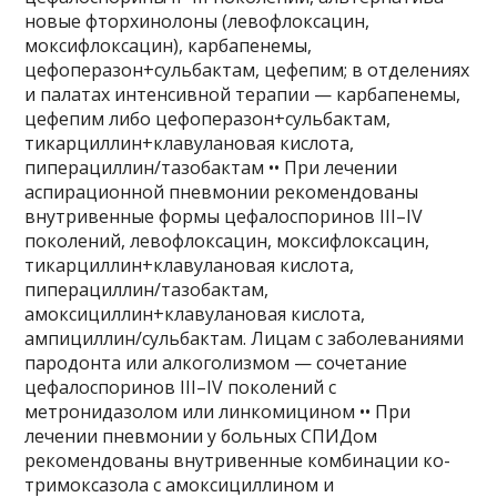
новые фторхинолоны (левофлоксацин,
моксифлоксацин), карбапенемы,
цефоперазон+сульбактам, цефепим; в отделениях
и палатах интенсивной терапии — карбапенемы,
цефепим либо цефоперазон+сульбактам,
тикарциллин+клавулановая кислота,
пиперациллин/тазобактам •• При лечении
аспирационной пневмонии рекомендованы
внутривенные формы цефалоспоринов III–IV
поколений, левофлоксацин, моксифлоксацин,
тикарциллин+клавулановая кислота,
пиперациллин/тазобактам,
амоксициллин+клавулановая кислота,
ампициллин/сульбактам. Лицам с заболеваниями
пародонта или алкоголизмом — сочетание
цефалоспоринов III–IV поколений с
метронидазолом или линкомицином •• При
лечении пневмонии у больных СПИДом
рекомендованы внутривенные комбинации ко-
тримоксазола с амоксициллином и