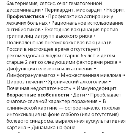
бактериемия, сепсис, очаг гематогенной
диссеминации • Перикардит, миокардит • Нефрит.
Профилактика
• Профилактика аспирации у
лежачих больных • Рациональное использование
антибиотиков • Ежегодная вакцинация против
гриппа лиц из групп высокого риска •
Поливалентная пневмококковая вакцина (в
России в настоящее время отсутствует)
рекомендована людям старше 65 лет и детям
старше 2 лет со следующими факторами риска ••
Дисфункция селезёнки или аспления ••
Лимфогранулематоз •• Множественная миелома ••
Цирроз печени •• Хронический алкоголизм ••
Почечная недостаточность •• Иммунодефицит.
Возрастные особенности
• Дети •• Преобладает
очагово-сливной характер поражения •• В
клинической картине — острое начало, тяжёлая
интоксикация на фоне слабого (или отсутствия)
болевого синдрома, выраженная аускультативная
картина •• Динамика на фоне