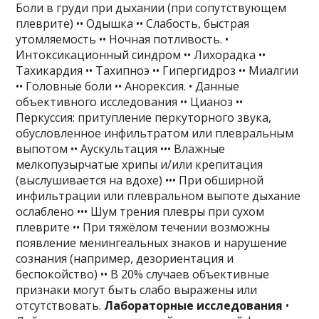
Боли в груди при дыхании (при сопутствующем
плеврите) •• Одышка •• Слабость, быстрая
утомляемость •• Ночная потливость. •
Интоксикационный синдром •• Лихорадка ••
Тахикардия •• Тахипноэ •• Гипергидроз •• Миалгии
•• Головные боли •• Анорексия. • Данные
объективного исследования •• Цианоз ••
Перкуссия: притупление перкуторного звука,
обусловленное инфильтратом или плевральным
выпотом •• Аускультация ••• Влажные
мелкопузырчатые хрипы и/или крепитация
(выслушивается на вдохе) ••• При обширной
инфильтрации или плевральном выпоте дыхание
ослаблено ••• Шум трения плевры при сухом
плеврите •• При тяжёлом течении возможны
появление менингеальных знаков и нарушение
сознания (например, дезориентация и
беспокойство) •• В 20% случаев объективные
признаки могут быть слабо выражены или
отсутствовать.
Лабораторные исследования
•