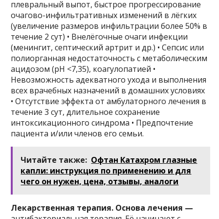
плевральный выпот, быстрое прогрессирование
очагово-инфильтративных изменений в лёгких
(увеличение размеров инфильтрации более 50% в
течение 2 сут) • Внелёгочные очаги инфекции
(менингит, септический артрит и др.) • Сепсис или
полиорганная недостаточность с метаболическим
ацидозом (pH <7,35), коагулопатией •
Невозможность адекватного ухода и выполнения
всех врачебных назначений в домашних условиях
• Отсутствие эффекта от амбулаторного лечения в
течение 3 сут, длительное сохранение
интоксикационного синдрома • Предпочтение
пациента и/или членов его семьи.
Читайте также:
Офтан Катахром глазные
капли: инструкция по применению и для
чего он нужен, цена, отзывы, аналоги
Лекарственная терапия. Основа лечения —
антибактериальная терапия. Её начинают с