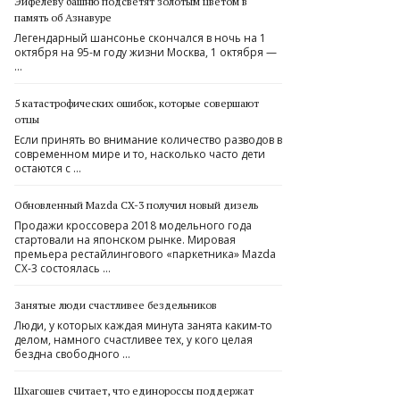
Эйфелеву башню подсветят золотым цветом в
память об Азнавуре
Легендарный шансонье скончался в ночь на 1
октября на 95-м году жизни Москва, 1 октября —
…
5 катастрофических ошибок, которые совершают
отцы
Если принять во внимание количество разводов в
современном мире и то, насколько часто дети
остаются с …
Обновленный Mazda CX-3 получил новый дизель
Продажи кроссовера 2018 модельного года
стартовали на японском рынке. Мировая
премьера рестайлингового «паркетника» Mazda
CX-3 состоялась …
Занятые люди счастливее бездельников
Люди, у которых каждая минута занята каким-то
делом, намного счастливее тех, у кого целая
бездна свободного …
Шхагошев считает, что единороссы поддержат