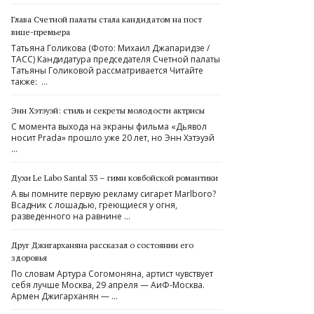
Глава Счетной палаты стала кандидатом на пост
вице-премьера
Татьяна Голикова (Фото: Михаил Джапаридзе /
ТАСС) Кандидатура председателя Счетной палаты
Татьяны Голиковой рассматривается Читайте
также: …
Энн Хэтэуэй: стиль и секреты молодости актрисы
С момента выхода на экраны фильма «Дьявол
носит Prada» прошло уже 20 лет, но Энн Хэтэуэй
…
Духи Le Labo Santal 33 – гимн ковбойской романтики
А вы помните первую рекламу сигарет Marlboro?
Всадник с лошадью, греющиеся у огня,
разведенного на равнине …
Друг Джигарханяна рассказал о состоянии его
здоровья
По словам Артура Согомоняна, артист чувствует
себя лучше Моcква, 29 апреля — АиФ-Москва.
Армен Джигарханян — …