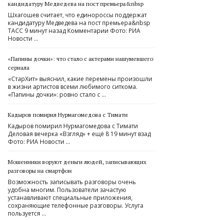
кандидатуру Медведева на пост премьера&nbsp
Шхагошев считает, что единороссы поддержат
кандидатуру Медведева на пост премьера&nbsp
ТАСС 9 минут назад Комментарии Фото: РИА
Новости …
«Папины дочки»: что стало с актерами нашумевшего
сериала
«СтарХит» выяснил, какие перемены произошли
в жизни артистов всеми любимого ситкома.
«Папины дочки»: ровно стало с …
Кадыров помирил Нурмагомедова с Тимати
Кадыров помирил Нурмагомедова с Тимати
Деловая вечерка «Взгляд» + ещё 8 19 минут взад
Фото: РИА Новости …
Мошенники воруют деньги людей, записывающих
разговоры на смартфон
Возможность записывать разговоры очень
удобна многим. Пользователи зачастую
устанавливают специальные приложения,
сохраняющие телефонные разговоры. Услуга
пользуется …