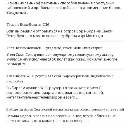
Одним из самых эффективных способов лечения простудных
заболеваний и проблем со спиной является применение банок.
Вакуумный …
Туры на Бора-Бора из СПб
Если вы решили отправиться на остров Бора-Бора из Санкт-
Петербурга, то можно вначале добраться до Москвы, а …
Тест: вечно молодой — угадайте, какой Уилл Смит старше
Уилл Смит Сегодняшнее популярному голливудскому актеру
Уиллу Смиту исполняется 50 полет (как, уже?). Пожалуй, многие
согласятся …
Как выбрать Wi-Fi роутер для себя: характеристики, подключение,
настройка
Выбираем лучшие Wi-Fi роутеры в своих категориях С
распространением смартфонов, планшетов, консолей,
интеллектуальных телевизоров и всего …
Бойфренд Анны Седоковой месяц назад разорвал помолвку с невестой
Певица недавно заявила во всеуслышание, что влюблена и не
стала отрицать того момента, что она теперь …