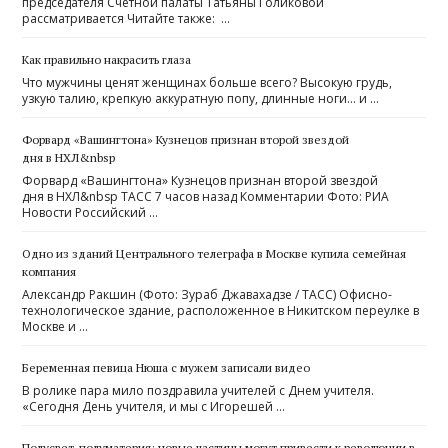
председателя Счетной палаты Татьяны Голиковой
рассматривается Читайте также: …
Как правильно накрасить глаза
Что мужчины ценят женщинах больше всего? Высокую грудь,
узкую талию, крепкую аккуратную попу, длинные ноги… и …
Форвард «Вашингтона» Кузнецов признан второй звездой
дня в НХЛ&nbsp
Форвард «Вашингтона» Кузнецов признан второй звездой
дня в НХЛ&nbsp ТАСС 7 часов назад Комментарии Фото: РИА
Новости Российский …
Одно из зданий Центрального телеграфа в Москве купила семейная
компания
Александр Ракшин (Фото: Зураб Джавахадзе / ТАСС) Офисно-
технологическое здание, расположенное в Никитском переулке в
Москве и …
Беременная певица Нюша с мужем записали видео
В ролике пара мило поздравила учителей с Днем учителя.
«Сегодня День учителя, и мы с Игорешей …
Полусвет-полуматерия: новые частицы могут привести к революции в