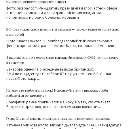
Не всякий репост перерастет в арест
фото: pixabay.com Инициативу президента в злосчастной сфере
интернет-активности ждали долго. История ожидания
напоминала историю болезни, жертвами …
ЕС предложил урезать выплаты странам — нарушителям европейских
ценностей
Фото: Simon Dawson / Bloomberg Европейский союз сократит
финансирование стран — членов блока, которые, по мнению …
Захарова оценила очередные выводы британских СМИ по инциденту
в Солсбери
Захарова оценила очередные выводы британских
СМИ по инциденту в Солсбери RT на русском + ещё 210 1 час
назад Фото: кадр …
Не можете выбрать подарок? Используйте эти 4 правила, чтобы
избавиться от заморочек
Праздники ранее практически на носу, и у тех, кто отмечает
Рождество христово, осталось совсем мало времени …
Глава Счетной палаты стала кандидатом на пост вице-премьера
Татьяна Голикова (Фото: Михаил Джапаридзе / ТАСС) Кандидатура