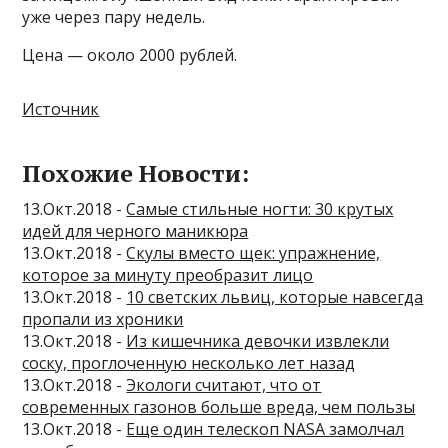
уже через пару недель.
Цена — около 2000 рублей.
Источник
Похожие Новости:
13.Окт.2018 -
Самые стильные ногти: 30 крутых
идей для черного маникюра
13.Окт.2018 -
Скулы вместо щек: упражнение,
которое за минуту преобразит лицо
13.Окт.2018 -
10 светских львиц, которые навсегда
пропали из хроники
13.Окт.2018 -
Из кишечника девочки извлекли
соску, проглоченную несколько лет назад
13.Окт.2018 -
Экологи считают, что от
современных газонов больше вреда, чем пользы
13.Окт.2018 -
Еще один телескоп NASA замолчал