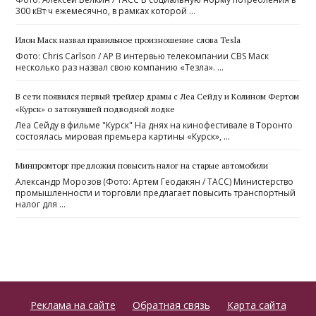
300 кВт·​ч ежемесячно, в рамках которой …
Илон Маск назвал правильное произношение слова Tesla
Фото: Chris Carlson / AP В интервью телекомпании CBS Маск
несколько раз назвал свою компанию «Тезла». …
В сети появился первый трейлер драмы с Леа Сейду и Колином Фертом
«Курск» о затонувшей подводной лодке
Леа Сейду в фильме "Курск" На днях на кинофестивале в Торонто
состоялась мировая премьера картины «Курск», …
Минпромторг предложил повысить налог на старые автомобили
Александр Морозов (Фото: Артем Геодакян / ТАСС) Министерство
промышленности и торговли предлагает повысить транспортный
налог для …
Реклама на сайте
Обратная связь
Карта сайта