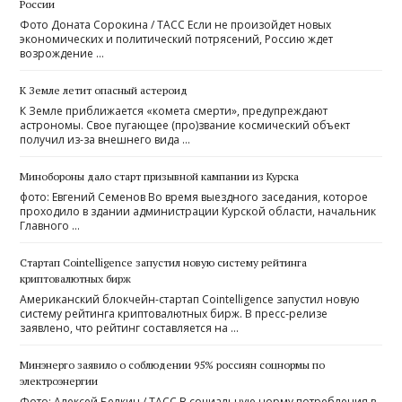
России
Фото Доната Сорокина / ТАСС Если не произойдет новых
экономических и политический потрясений, Россию ждет
возрождение …
К Земле летит опасный астероид
К Земле приближается «комета смерти», предупреждают
астрономы. Свое пугающее (про)звание космический объект
получил из-за внешнего вида …
Минобороны дало старт призывной кампании из Курска
фото: Евгений Семенов Во время выездного заседания, которое
проходило в здании администрации Курской области, начальник
Главного …
Стартап Cointelligence запустил новую систему рейтинга
криптовалютных бирж
Американский блокчейн-стартап Cointelligence запустил новую
систему рейтинга криптовалютных бирж. В пресс-релизе
заявлено, что рейтинг составляется на …
Минэнерго заявило о соблюдении 95% россиян соцнормы по
электроэнергии
Фото: Алексей Белкин / ТАСС В социальную норму потребления в