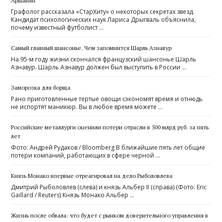
Аршавин
Графолог рассказала «СтарХиту» о некоторых секретах звезд.
Кандидат психологических наук Лариса Дрыгваль объяснила,
почему известный футболист …
Самый главный шансонье. Чем запомнится Шарль Азнавур
На 95-м году жизни скончался французский шансонье Шарль
Азнавур. Шарль Азнавур должен был выступить в России …
Заморозка для борща
Рано приготовленные тертые овощи сэкономят время и отнюдь
не испортят маникюр. Вы в любое время можете …
Российские металлурги оценили потери отрасли в 500 млрд руб. за пять
лет
Фото: Андрей Рудаков / Bloomberg В ближайшие пять лет общие
потери компаний, работающих в сфере черной …
Князь Монако впервые отреагировал на дело Рыболовлева
Дмитрий Рыболовлев (слева) и князь Альбер II (справа) (Фото: Eric
Gaillard / Reuters) Князь Монако Альбер …
Жизнь после обвала: что будет с рынком доверительного управления в