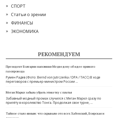
СПОРТ
Статьи о зрении
ФИНАНСЫ
ЭКОНОМИКА
РЕКОМЕНДУЕМ
Президент Болгарии напомнил Медведеву об идее прямого
газопровода
Румен Радев (Фото: Bernd von Jutrczenka / DPA / ТАСС) В ходе
переговоров с премьер-министром России …
Меган Маркл забыла убрать этикетку с платья
Забавный модный промах случился с Меган Маркл сразу по
прилёту в королевство Тонга. Продолжая свое турне, …
Тайное стало явным: что скрывали ото всех Хабенский, Боярская и