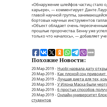
«Обнаружение шлейфов частиц стало 
карьере», — комментирует Данте Лаур
главой научной группы, занимающейс
бортовых научных инструментов галлак
«Объект обладает очень пересеченным
прошлые пророчества. Бенну уже успел
только что началось», — добавляет уче
Похожие Новости:
20.Мар.2019 -
Huobi назвала дату откр
20.Мар.2019 -
Как плохой сон приводит
20.Мар.2019 -
Лучшая диета для тех, ком
20.Мар.2019 -
У Илона Маска были черт
20.Мар.2019 -
6 простых способов получ
20.Мар.2019 -
Онлайн-университет блок
студентов