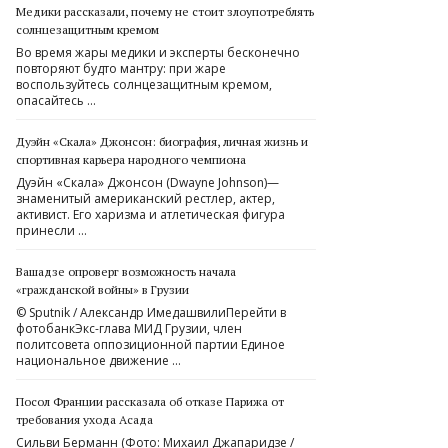
Медики рассказали, почему не стоит злоупотреблять
солнцезащитным кремом
Во время жары медики и эксперты бесконечно
повторяют будто мантру: при жаре
воспользуйтесь солнцезащитным кремом,
опасайтесь …
Дуэйн «Скала» Джонсон: биография, личная жизнь и
спортивная карьера народного чемпиона
Дуэйн «Скала» Джонсон (Dwayne Johnson)—
знаменитый американский рестлер, актер,
активист. Его харизма и атлетическая фигура
принесли …
Вашадзе опроверг возможность начала
«гражданской войны» в Грузии
© Sputnik / Александр ИмедашвилиПерейти в
фотобанкЭкс-глава МИД Грузии, член
политсовета оппозиционной партии Единое
национальное движение …
Посол Франции рассказала об отказе Парижа от
требования ухода Асада
Сильви Берманн (Фото: Михаил Джапаридзе /