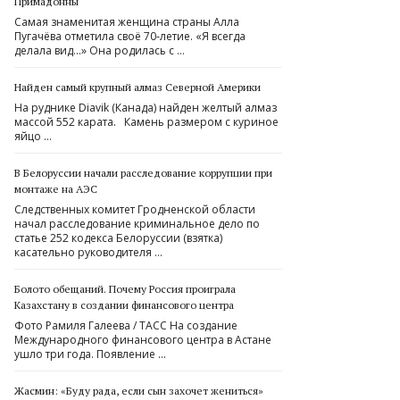
Примадонны
Самая знаменитая женщина страны Алла
Пугачёва отметила своё 70‑летие. «Я всегда
делала вид…» Она родилась с …
Найден самый крупный алмаз Северной Америки
На руднике Diavik (Канада) найден желтый алмаз
массой 552 карата. Камень размером с куриное
яйцо …
В Белоруссии начали расследование коррупции при
монтаже на АЭС
Следственных комитет Гродненской области
начал расследование криминальное дело по
статье 252 кодекса Белоруссии (взятка)
касательно руководителя …
Болото обещаний. Почему Россия проиграла
Казахстану в создании финансового центра
Фото Рамиля Галеева / ТАСС На создание
Международного финансового центра в Астане
ушло три года. Появление …
Жасмин: «Буду рада, если сын захочет жениться»