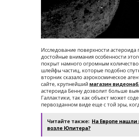
Исследование поверхности астероида 
достойные внимания особенности этого
покрыт намного огромным количеством
шлейфы частиц, которые подобно спутн
вторник сказало аэрокосмическое аге
сайте, крупнейший
магазин видеона
астероида Бенну дозволит больше выя
Галлактики, так как объект может сод
первозданном виде еще с той эры, ког
Читайте также:
На Европе нашли 
возле Юпитера?