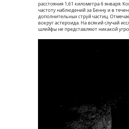
расстояния 1,61 километра 6 января. 
частоту наблюдений за Бенну и в тече
дополнительных струй частиц. Отмечае
вокруг астероида. На всякий случай ис
шлейфы не представляют никакой угроз