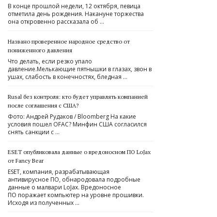
В конце прошлой недели, 12 октября, певица
отметила день рождения. Накануне торжества
она откровенно рассказала об …
Названо проверенное народное средство от
пониженного давления
Что делать, если резко упало
давление.Мелькающие пятнышки в глазах, звон в
ушах, слабость в конечностях, бледная …
Rusal без контроля: кто будет управлять компанией
после соглашения с США?
Фото: Андрей Рудаков / Bloomberg На какие
условия пошел OFAC? Минфин США согласился
снять санкции с …
ESET опубликовала данные о вредоносном ПО LoJax
от Fancy Bear
ESET, компания, разрабатывающая
антивирусное ПО, обнародовала подробные
данные о малвари LoJax. Вредоносное
ПО поражает компьютер на уровне прошивки.
Исходя из полученных …