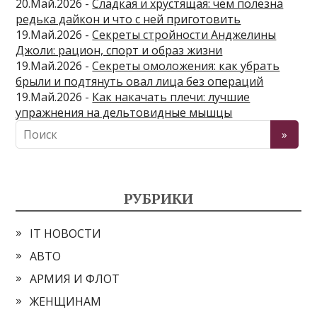
20.Май.2026 -
Сладкая и хрустящая: чем полезна
редька дайкон и что с ней приготовить
19.Май.2026 -
Секреты стройности Анджелины
Джоли: рацион, спорт и образ жизни
19.Май.2026 -
Секреты омоложения: как убрать
брыли и подтянуть овал лица без операций
19.Май.2026 -
Как накачать плечи: лучшие
упражнения на дельтовидные мышцы
РУБРИКИ
IT НОВОСТИ
АВТО
АРМИЯ И ФЛОТ
ЖЕНЩИНАМ