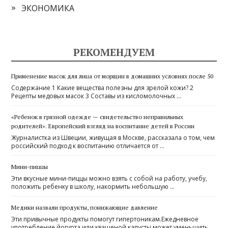
ЭКОНОМИКА
РЕКОМЕНДУЕМ
Применение масок для лица от морщин в домашних условиях после 50
Содержание 1 Какие вещества полезны для зрелой кожи? 2
Рецепты медовых масок 3 Составы из кисломолочных …
«Ребенок в грязной одежде — свидетельство неправильных
родителей». Европейский взгляд на воспитание детей в России
Журналистка из Швеции, живущая в Москве, рассказала о том, чем
российский подход к воспитанию отличается от …
Мини-пиццы
Эти вкусные мини-пиццы можно взять с собой на работу, учебу,
положить ребенку в школу, накормить небольшую …
Медики назвали продукты, понижающие давление
Эти привычные продукты помогут гипертоникам.Ежедневное
употребление йогурта или квашеной капусты может уменьшить