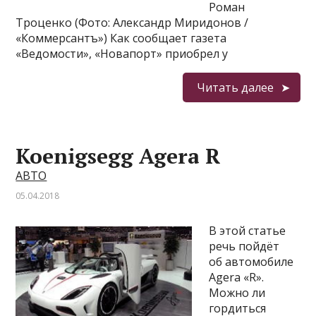
Роман
Троценко (Фото: Александр Миридонов /
«Коммерсантъ») Как сообщает газета
«Ведомости», «Новапорт» приобрел у
Читать далее
Koenigsegg Agera R
АВТО
05.04.2018
В этой статье
речь пойдёт
об автомобиле
Agera «R».
Можно ли
гордиться