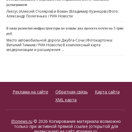
розыгрышем
Лексус (Алексей Столяров) и Вован (Владимир Кузнецов) (Фото:
Александр Полегенько / РИА Новости
В план развития инфраструктуры не вошли два проекта почти на 3 трлн
руб.
Место автомобильной дороги Джубга-Сочи (Фотокарточка:
Виталий Тимкив / РИА Новости) В комплексный карта
модернизации и расширения …
Реклама на сайте
Обратная связь
Карта сайта
XML карта
Etonews.ru
© 2026 Копирование материала возможно
только при активной прямой ссылке (открытой для
индексации) на сайт etonews.ru.