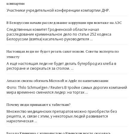
компартии
Участники учредительной конференции компартии ДНР.
В Белоруссии начали расследование коррупции при монтаже на АЭС
Следственных комитет Гродненской области начал
расследование криминальное дело по статье 252 кодекса
Белоруссии (взятка) касательно руководителя …
Настоящая леди не будет резать салат ножом. Советы эксперта по
этикету
А ещё настоящая леди не будет делать бутерброд из хлеба в
ресторане и сморкаться за столом. …
Amazon смогла обогнать Microsoft и Apple по капитализации
Фото: Thilo Schmuelgen / Reuters В тройке самых дорогих компаний
мира временно сменился лидер: на торгах …
Почему люди привыкают к таблеткам?
Множество медицинских препаратов можно приобрести без
рецепта, и, связи с этим, у некоторых людей развивается
наркотическая …
Беседа Климкина с журналистом о Крымском мосте оказалась