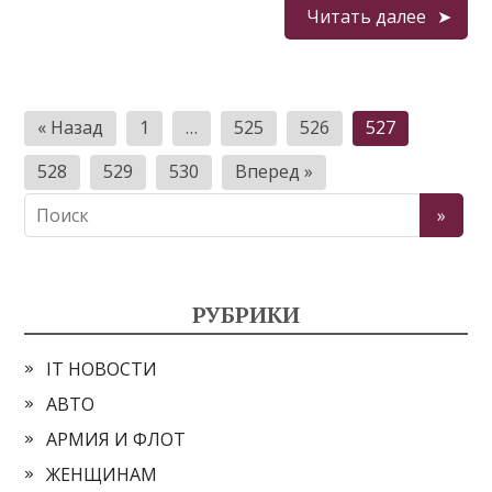
Читать далее
Пагинация
« Назад
1
…
525
526
527
записей
528
529
530
Вперед »
РУБРИКИ
IT НОВОСТИ
АВТО
АРМИЯ И ФЛОТ
ЖЕНЩИНАМ