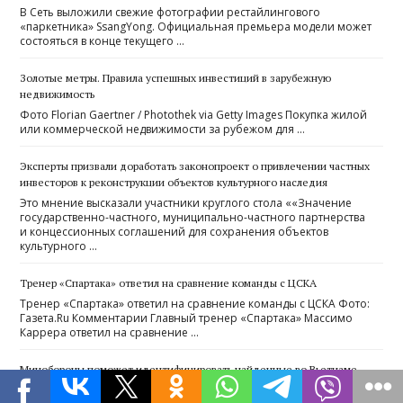
В Сеть выложили свежие фотографии рестайлингового
«паркетника» SsangYong. Официальная премьера модели может
состояться в конце текущего …
Золотые метры. Правила успешных инвестиций в зарубежную
недвижимость
Фото Florian Gaertner / Photothek via Getty Images Покупка жилой
или коммерческой недвижимости за рубежом для …
Эксперты призвали доработать законопроект о привлечении частных
инвесторов к реконструкции объектов культурного наследия
Это мнение высказали участники круглого стола ««Значение
государственно-частного, муниципально-частного партнерства
и концессионных соглашений для сохранения объектов
культурного …
Тренер «Спартака» ответил на сравнение команды с ЦСКА
Тренер «Спартака» ответил на сравнение команды с ЦСКА Фото:
Газета.Ru Комментарии Главный тренер «Спартака» Массимо
Каррера ответил на сравнение …
Минобороны поможет идентифицировать найденные во Вьетнаме
останки советского летчика