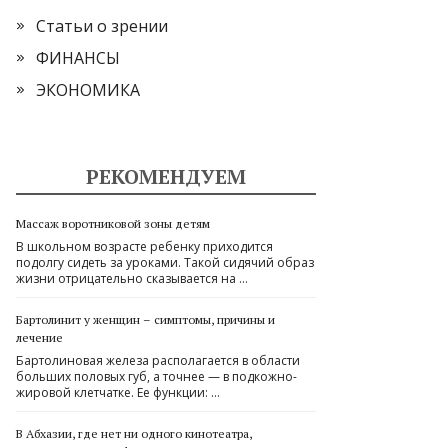
Статьи о зрении
ФИНАНСЫ
ЭКОНОМИКА
РЕКОМЕНДУЕМ
Массаж воротниковой зоны детям
В школьном возрасте ребенку приходится
подолгу сидеть за уроками. Такой сидячий образ
жизни отрицательно сказывается на …
Бартолинит у женщин – симптомы, причины и
лечение
Бартолиновая железа располагается в области
больших половых губ, а точнее — в подкожно-
жировой клетчатке. Ее функции: …
В Абхазии, где нет ни одного кинотеатра,