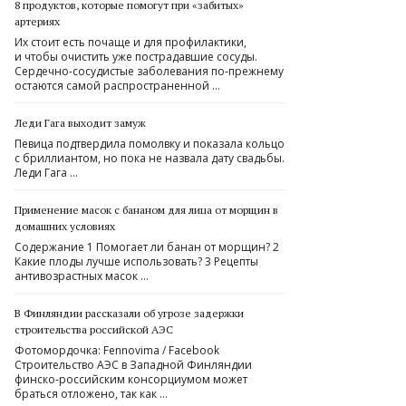
8 продуктов, которые помогут при «забитых»
артериях
Их стоит есть почаще и для профилактики,
и чтобы очистить уже пострадавшие сосуды.
Сердечно-сосудистые заболевания по‑прежнему
остаются самой распространенной …
Леди Гага выходит замуж
Певица подтвердила помолвку и показала кольцо
с бриллиантом, но пока не назвала дату свадьбы.
Леди Гага …
Применение масок с бананом для лица от морщин в
домашних условиях
Содержание 1 Помогает ли банан от морщин? 2
Какие плоды лучше использовать? 3 Рецепты
антивозрастных масок …
В Финляндии рассказали об угрозе задержки
строительства российской АЭС
Фотомордочка: Fennovima / Facebook ​
Строительство АЭС в Западной Финляндии
финско-российским консорциумом может
браться отложено, так как …