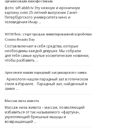
организовали кинофестиваль
фото: siff-abkh.tv Эту нежную и ироничную
картину снял 25-летний выпускник Санкт-
Петербургского университета кино и
телевидения Инар …
WOW!box: старт продаж лимитированной коробочки
Cosmo Beauty Day
Состав включает в себя средства, которые
необходимы каждой девушке. Мы собрали
для тебя самые крутые косметические новинки,
чтобы разбавить …
Археологи нашли парадный зал рыцарского замка
Археологи нашли парадный зал в готическом
стиле в Израиле. Парадный зал, найденный в
замке …
Массаж низа живота
Массаж низа живота – массаж, позволяющий
избавиться от так называемого «фартука»,
укрепляющий брюшные мышцы и
возвращающий …