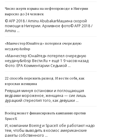
Число жертв взрыва на нефтепроводе в Нигерии
выросло до 24 человек
© AFP 2018 / Aminu AbubakarМашина скорой
помощи в Нигерии. Архивное фото© AFP 2018 /
Aminu …
«Манчестер Юнайтед» потерпел очередную
неудачу&nbsp
«Манчестер Юнайтед» потерпел очередную
неудачу&nbsp Вести.Ru + ещё 1 9 часов назад
Фото: EPA Комментарии Седьмой …
22 способа пережить развод. И вести себя, как
взрослая женщина
Ревущая минуя остановки и поглощающая
ведрами мороженое, женщина — сие лишь
дурацкий стереотип того, как девушки …
Boeing может финансировать кампанию против
SpaceX
И, компании Boeing и SpaceX обе работают надо
тем, чтобы выводить в космос американские
ракеты собственного …