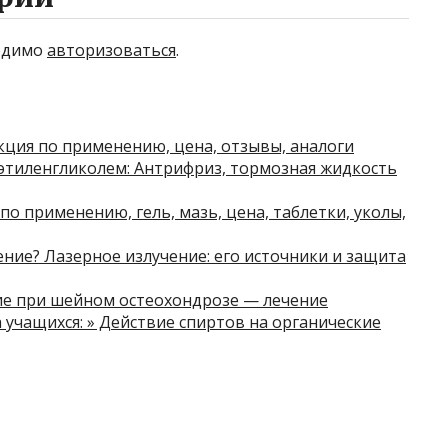
ходимо
авторизоваться
.
кция по применению, цена, отзывы, аналоги
этиленгликолем: Антрифриз, тормозная жидкость
о применению, гель, мазь, цена, таблетки, уколы,
ение? Лазерное излучение: его источники и защита
е при шейном остеохондрозе — лечение
 учащихся: » Действие спиртов на органические