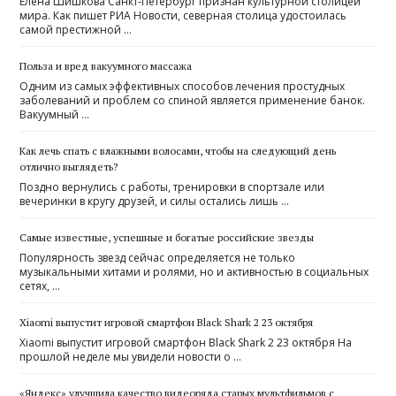
Елена Шишкова Санкт-Петербург признан культурной столицей
мира. Как пишет РИА Новости, северная столица удостоилась
самой престижной …
Польза и вред вакуумного массажа
Одним из самых эффективных способов лечения простудных
заболеваний и проблем со спиной является применение банок.
Вакуумный …
Как лечь спать с влажными волосами, чтобы на следующий день
отлично выглядеть?
Поздно вернулись с работы, тренировки в спортзале или
вечеринки в кругу друзей, и силы остались лишь …
Самые известные, успешные и богатые российские звезды
Популярность звезд сейчас определяется не только
музыкальными хитами и ролями, но и активностью в социальных
сетях, …
Xiaomi выпустит игровой смартфон Black Shark 2 23 октября
Xiaomi выпустит игровой смартфон Black Shark 2 23 октября На
прошлой неделе мы увидели новости о …
«Яндекс» улучшила качество видеоряда старых мультфильмов с