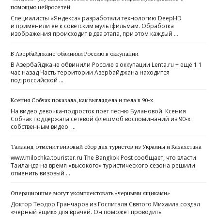
помощью нейросетей
Специалисты «Яндекса» разработали технологию DeepHD
и применили её к советским мультфильмам. Обработка
изображения происходит в два этапа, при этом каждый …
В Азербайджане обвинили Россию в оккупации
В Азербайджане обвинили Россию в оккупации Lenta.ru + ещё 1 1
час назад Часть территории Азербайджана находится
под российской …
Ксения Собчак показала, как выглядела и пела в 90-х
На видео девочка-подросток поет песню Булановой. Ксения
Собчак поддержала сетевой флешмоб воспоминаний из 90-х
собственным видео. …
Таиланд отменит визовый сбор для туристов из Украины и Казахстана
www.milochka.tourister.ru The Bangkok Post сообщает, что власти
Таиланда на время «высокого» туристического сезона решили
отменить визовый …
Операционные могут укомплектовать «черными ящиками»
Доктор Теодор Гранчаров из Госпиталя Святого Михаила создал
«черный ящик» для врачей. Он поможет проводить