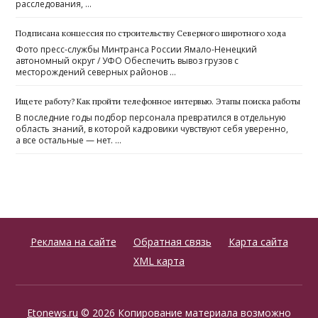
расследования, …
Подписана концессия по строительству Северного широтного хода
Фото пресс-службы Минтранса России Ямало-Ненецкий
автономный округ / УФО Обеспечить вывоз грузов с
месторождений северных районов …
Ищете работу? Как пройти телефонное интервью. Этапы поиска работы
В последние годы подбор персонала превратился в отдельную
область знаний, в которой кадровики чувствуют себя уверенно,
а все остальные — нет. …
Реклама на сайте
Обратная связь
Карта сайта
XML карта
Etonews.ru
© 2026 Копирование материала возможно