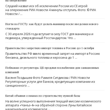
на опережение
Слуцкий назвал иск об исключении России из СЕ игрой
на опережение РИА Новости 4 минуты отступать Фото: © РИА
Новости / …
Ногти по ГОСТу: как будут делать маникюр после введения нового
стандарта
С 30 апреля 2026 года вступает в силу ГОСТ для маникюра и
педикюра, утвержденный Росстандартом. Что …
Правительство запретило импорт топлива в Россию до 1 октября
Правительство РФ ввело временный запрет на импорт в Россию
бензина, дизельного топлива и керосина до 1 …
Поблажки от регулятора. ЦБ продлил послабления для санкционных
компаний
Васяня Поздышев Фото Рамиля Ситдикова / РИА Новости
Регуляторные услуги для банков, кредитующих компании из
санкционного …
Китай объявил о планах по строительству лунной базы
На волне успешного выполнения текущей миссии космического
аппарата «Чанъэ-4» на обратной стороне Луны Китайское
национальное космическое …