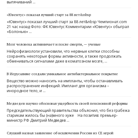
выпячиваний …
«Ювентус» показал лучший старт за 88 лет&nbsp
«Ювентус» показал лучший старт за 88 лет&nbsp Чемпионат.com
21 час назад Фото: ФК Ювентус Комментарии «Ювентус» обыграл
«Болонью» …
Мозг человека активничает и после смерти, — ученые
Нейрофизиологи установили, что нервные клетки способны
сохранять некоторые формы активности, а также продолжать
обмениваться сигналами даже в коматозном мозге, …
В Иерусалиме создали уникальное антибактериальное покрытие
Вещество можно наносить на импланты, чтобы останавливать
распространение инфекций. Имплант для организма –
инородное тело, и …
Медведев научно обосновал ущербность своей пенсионной реформы
Председательствующий правительства объяснил, что без грабежа
старикам жилось бы (на)много хуже На позитив: премьер-
министр РФ Дмитрий Медведев …
Слуцкий назвал заявление об исключении России из СЕ игрой