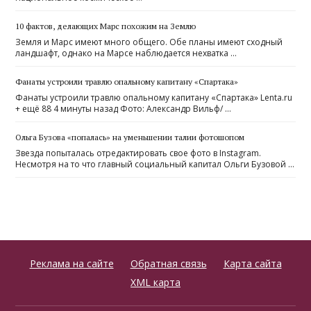
10 фактов, делающих Марс похожим на Землю
Земля и Марс имеют много общего. Обе планы имеют сходный
ландшафт, однако на Марсе наблюдается нехватка …
Фанаты устроили травлю опальному капитану «Спартака»
Фанаты устроили травлю опальному капитану «Спартака» Lenta.ru
+ ещё 88 4 минуты назад Фото: Александр Вильф/ …
Ольга Бузова «попалась» на уменьшении талии фотошопом
Звезда попыталась отредактировать свое фото в Instagram.
Несмотря на то что главный социальный капитал Ольги Бузовой …
Реклама на сайте
Обратная связь
Карта сайта
XML карта