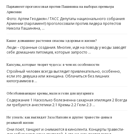
Парламент проголосовал против Пашиняна на выборах премьера
Армении
Фото: Артем Геодакян / ТАСС Депутаты национального собрания
Армении (парламент) проголосовали против лидера протестов
Никола Пашиняна, …
Какие домашние растения опасны здоровья и жизни?
Люди – странные создания. Многие, идя на поводу у моды заводят
себе домашних питомцев, которые запросто …
Капсулы, которые творят чудеса: в чем их особенности
Стройный человек всегда выглядит привлекательно, особенно,
если это девушка или женщина. Облачиться без лишних
килограммов в …
Обезболивающие кремы, мази и гели для шугаринга
Содержание 1 Насколько болезненна сахарная эпиляция 2 Всегда
ли требуются анестетики 2.1 Кремы 2.2 Гели 2.3 …
Не узнать: как выглядят Заза Наполи и другие травести-дивы в
реальной жизни
Они поют, танцуют и снимаются в кинолента. Концерты травести-