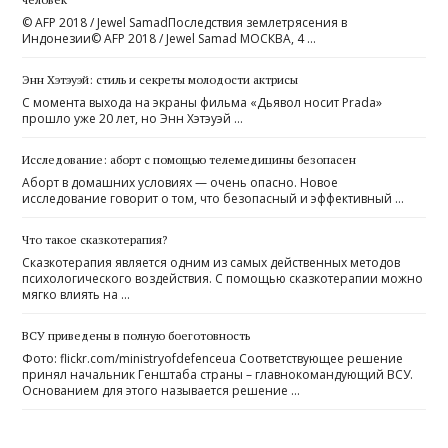
© AFP 2018 / Jewel SamadПоследствия землетрясения в
Индонезии© AFP 2018 / Jewel Samad МОСКВА, 4 …
Энн Хэтэуэй: стиль и секреты молодости актрисы
С момента выхода на экраны фильма «Дьявол носит Prada»
прошло уже 20 лет, но Энн Хэтэуэй …
Исследование: аборт с помощью телемедицины безопасен
Аборт в домашних условиях — очень опасно. Новое
исследование говорит о том, что безопасный и эффективный …
Что такое сказкотерапия?
Сказкотерапия является одним из самых действенных методов
психологического воздействия. С помощью сказкотерапии можно
мягко влиять на …
ВСУ приведены в полную боеготовность
Фото: flickr.com/ministryofdefenceua Соответствующее решение
принял начальник Генштаба страны – главнокомандующий ВСУ.
Основанием для этого называется решение …