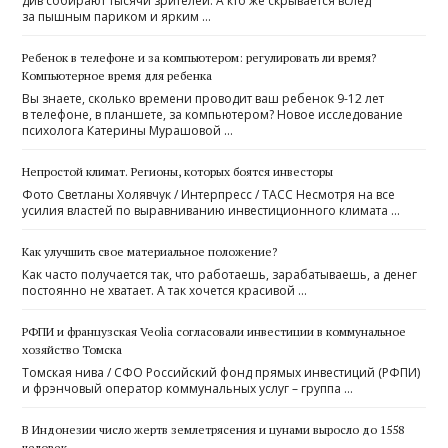
див собирают тысячи зрителей. А кто же скрывается вслед
за пышным париком и ярким …
Ребенок в телефоне и за компьютером: регулировать ли время?
Компьютерное время для ребенка
Вы знаете, сколько времени проводит ваш ребенок 9-12 лет
в телефоне, в планшете, за компьютером? Новое исследование
психолога Катерины Мурашовой …
Непростой климат. Регионы, которых боятся инвесторы
Фото Светланы Холявчук / Интерпресс / ТАСС Несмотря на все
усилия властей по выравниванию инвестиционного климата …
Как улучшить свое материальное положение?
Как часто получается так, что работаешь, зарабатываешь, а денег
постоянно не хватает. А так хочется красивой …
РФПИ и французская Veolia согласовали инвестиции в коммунальное
хозяйство Томска
Томская нива / СФО Российский фонд прямых инвестиций (РФПИ)
и фрэнчовый оператор коммунальных услуг – группа …
В Индонезии число жертв землетрясения и цунами выросло до 1558
человек