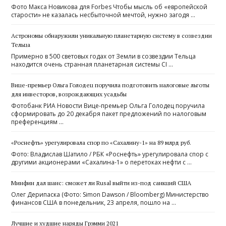
Фото Макса Новикова для Forbes Чтобы мысль об «европейской
старости» не казалась несбыточной мечтой, нужно загодя …
Астрономы обнаружили уникальную планетарную систему в созвездии
Тельца
Примерно в 500 световых годах от Земли в созвездии Тельца
находится очень странная планетарная системы CI …
Вице-премьер Ольга Голодец поручила подготовить налоговые льготы
для инвесторов, возрождающих усадьбы
Фотобанк РИА Новости Вице-премьер Ольга Голодец поручила
сформировать до 20 декабря пакет предложений по налоговым
преференциям …
«Роснефть» урегулировала спор по «Сахалину-1» на 89 млрд руб.
Фото: Владислав Шатило / РБК «Роснефть» урегулировала спор с
другими акционерами «Сахалина-1» о перетоках нефти с …
Минфин дал шанс: сможет ли Rusal выйти из-под санкций США
Олег Дерипаска (Фото: Simon Dawson / Bloomberg) Министерство
финансов США в понедельник, 23 апреля, пошло на …
Лучшие и худшие наряды Грэмми 2021