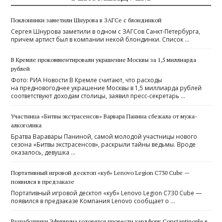
Поклонники заметили Шнурова в ЗАГСе с блондинкой
Сергея Шнурова заметили в одном с ЗАГСов Санкт-Петербурга,
причем артист был в компании некой блондинки. Список …
В Кремле прокомментировали украшение Москвы за 1,5 миллиарда
рублей
Фото: РИА Новости В Кремле считают, что расходы
на предновогоднее украшение Москвы в 1,5 миллиарда рублей
соответствуют доходам столицы, заявил пресс-секретарь …
Участница «Битвы экстрасенсов» Варвара Панина сбежала от мужа-
алкоголика
Братва Варавары Паниной, самой молодой участницы нового
сезона «Битвы экстрасенсов», раскрыли тайны ведьмы. Вроде
оказалось, девушка …
Портативный игровой десктоп «куб» Lenovo Legion C730 Cube —
появился в предзаказе
Портативный игровой десктоп «куб» Lenovo Legion C730 Cube —
появился в предзаказе Компания Lenovo сообщает о …
Разработчики Эфириума готовятся провести хардфорк Constantinople в