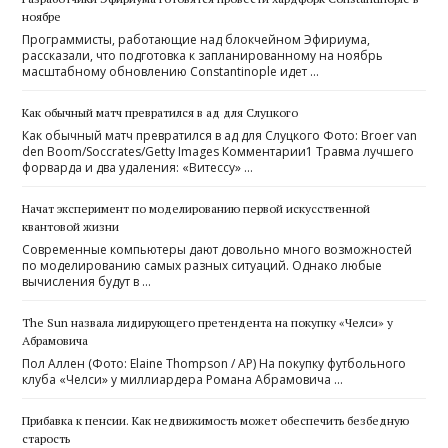
ноябре
Программисты, работающие над блокчейном Эфириума,
рассказали, что подготовка к запланированному на ноябрь
масштабному обновлению Constantinople идет …
Как обычный матч превратился в ад для Слуцкого
Как обычный матч превратился в ад для Слуцкого Фото: Broer van
den Boom/Soccrates/Getty Images Комментарии1 Травма лучшего
форварда и два удаления: «Витессу» …
Начат эксперимент по моделированию первой искусственной
квантовой жизни
Современные компьютеры дают довольно много возможностей
по моделированию самых разных ситуаций. Однако любые
вычисления будут в …
The Sun назвала лидирующего претендента на покупку «Челси» у
Абрамовича
Пол Аллен (Фото: Elaine Thompson / AP) На покупку футбольного
клуба «Челси» у миллиардера Романа Абрамовича …
Прибавка к пенсии. Как недвижимость может обеспечить безбедную
старость